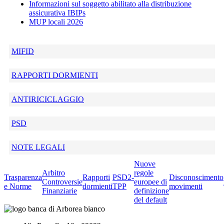
Informazioni sul soggetto abilitato alla distribuzione
assicurativa IBIPs
MUP locali 2026
MIFID
RAPPORTI DORMIENTI
ANTIRICICLAGGIO
PSD
NOTE LEGALI
Nuove
Arbitro
regole
Trasparenza
Rapporti
PSD2-
Disconoscimento
Controversie
europee di
e Norme
dormienti
TPP
movimenti
Finanziarie
definizione
del default