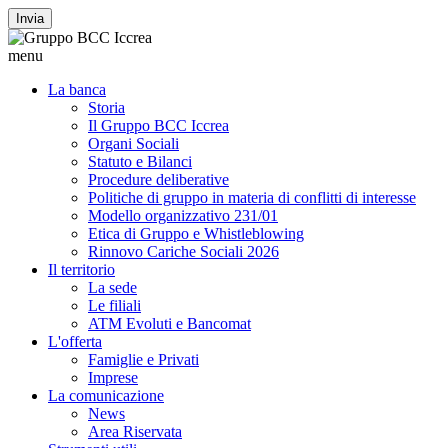
Invia
menu
La banca
Storia
Il Gruppo BCC Iccrea
Organi Sociali
Statuto e Bilanci
Procedure deliberative
Politiche di gruppo in materia di conflitti di interesse
Modello organizzativo 231/01
Etica di Gruppo e Whistleblowing
Rinnovo Cariche Sociali 2026
Il territorio
La sede
Le filiali
ATM Evoluti e Bancomat
L'offerta
Famiglie e Privati
Imprese
La comunicazione
News
Area Riservata