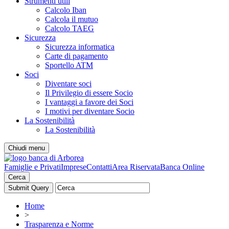
Strumenti utili
Calcolo Iban
Calcola il mutuo
Calcolo TAEG
Sicurezza
Sicurezza informatica
Carte di pagamento
Sportello ATM
Soci
Diventare soci
Il Privilegio di essere Socio
I vantaggi a favore dei Soci
I motivi per diventare Socio
La Sostenibilità
La Sostenibilità
Chiudi menu
Famiglie e Privati
Imprese
Contatti
Area Riservata
Banca Online
Cerca
Home
>
Trasparenza e Norme