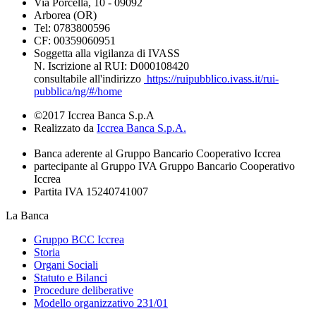
Via Porcella, 10 - 09092
Arborea (OR)
Tel: 0783800596
CF: 00359060951
Soggetta alla vigilanza di IVASS
N. Iscrizione al RUI: D000108420
consultabile all'indirizzo
https://ruipubblico.ivass.it/rui-
pubblica/ng/#/home
©2017 Iccrea Banca S.p.A
Realizzato da
Iccrea Banca S.p.A.
Banca aderente al Gruppo Bancario Cooperativo Iccrea
partecipante al Gruppo IVA Gruppo Bancario Cooperativo
Iccrea
Partita IVA 15240741007
La Banca
Gruppo BCC Iccrea
Storia
Organi Sociali
Statuto e Bilanci
Procedure deliberative
Modello organizzativo 231/01