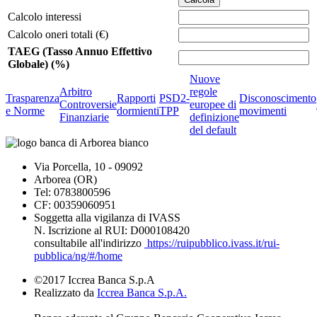
Calcolo interessi
Calcolo oneri totali (€)
TAEG (Tasso Annuo Effettivo
Globale) (%)
Nuove
Arbitro
regole
Trasparenza
Rapporti
PSD2-
Disconoscimento
Controversie
europee di
e Norme
dormienti
TPP
movimenti
Finanziarie
definizione
del default
Via Porcella, 10 - 09092
Arborea (OR)
Tel: 0783800596
CF: 00359060951
Soggetta alla vigilanza di IVASS
N. Iscrizione al RUI: D000108420
consultabile all'indirizzo
https://ruipubblico.ivass.it/rui-
pubblica/ng/#/home
©2017 Iccrea Banca S.p.A
Realizzato da
Iccrea Banca S.p.A.