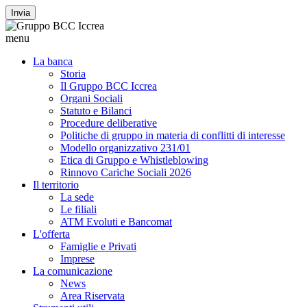
Invia
menu
La banca
Storia
Il Gruppo BCC Iccrea
Organi Sociali
Statuto e Bilanci
Procedure deliberative
Politiche di gruppo in materia di conflitti di interesse
Modello organizzativo 231/01
Etica di Gruppo e Whistleblowing
Rinnovo Cariche Sociali 2026
Il territorio
La sede
Le filiali
ATM Evoluti e Bancomat
L'offerta
Famiglie e Privati
Imprese
La comunicazione
News
Area Riservata