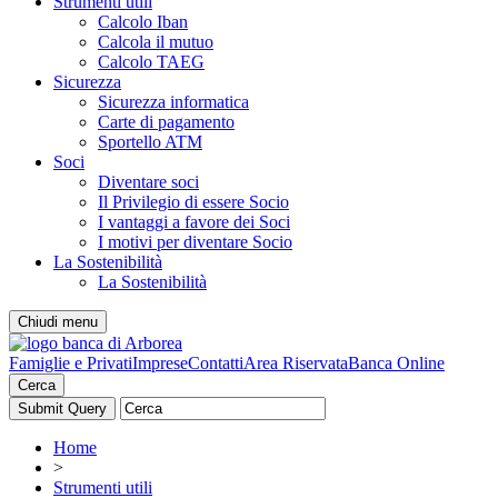
Strumenti utili
Calcolo Iban
Calcola il mutuo
Calcolo TAEG
Sicurezza
Sicurezza informatica
Carte di pagamento
Sportello ATM
Soci
Diventare soci
Il Privilegio di essere Socio
I vantaggi a favore dei Soci
I motivi per diventare Socio
La Sostenibilità
La Sostenibilità
Chiudi menu
Famiglie e Privati
Imprese
Contatti
Area Riservata
Banca Online
Cerca
Home
>
Strumenti utili