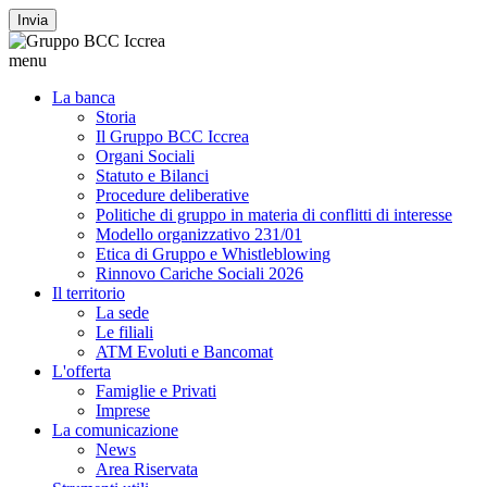
Invia
menu
La banca
Storia
Il Gruppo BCC Iccrea
Organi Sociali
Statuto e Bilanci
Procedure deliberative
Politiche di gruppo in materia di conflitti di interesse
Modello organizzativo 231/01
Etica di Gruppo e Whistleblowing
Rinnovo Cariche Sociali 2026
Il territorio
La sede
Le filiali
ATM Evoluti e Bancomat
L'offerta
Famiglie e Privati
Imprese
La comunicazione
News
Area Riservata