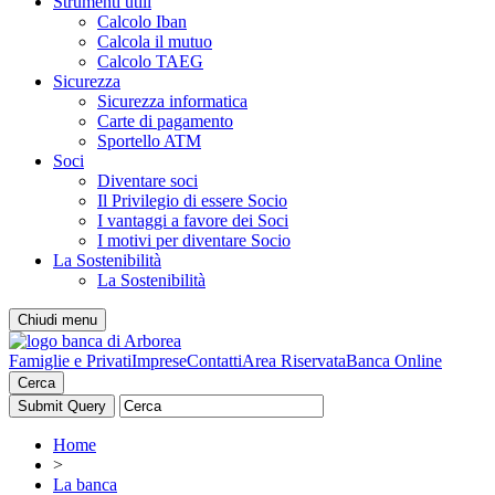
Strumenti utili
Calcolo Iban
Calcola il mutuo
Calcolo TAEG
Sicurezza
Sicurezza informatica
Carte di pagamento
Sportello ATM
Soci
Diventare soci
Il Privilegio di essere Socio
I vantaggi a favore dei Soci
I motivi per diventare Socio
La Sostenibilità
La Sostenibilità
Chiudi menu
Famiglie e Privati
Imprese
Contatti
Area Riservata
Banca Online
Cerca
Home
>
La banca