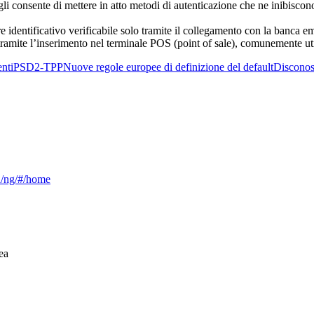
 gli consente di mettere in atto metodi di autenticazione che ne inibiscon
 identificativo verificabile solo tramite il collegamento con la banca em
o” tramite l’inserimento nel terminale POS (point of sale), comunemente u
nti
PSD2-TPP
Nuove regole europee di definizione del default
Disconos
ca/ng/#/home
ea