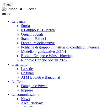
Invia
menu
La banca
Storia
Il Gruppo BCC Iccrea
Organi Sociali
Statuto e Bilanci
Procedure deliberative
Politiche di gruppo in materia di conflitti di interesse
Modello organizzativo 231/01
Etica di Gruppo e Whistleblowing
Rinnovo Cariche Sociali 2026
Il territorio
La sede
Le filiali
ATM Evoluti e Bancomat
L'offerta
Famiglie e Privati
Imprese
La comunicazione
News
Area Riservata