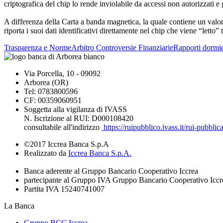
criptografica del chip lo rende inviolabile da accessi non autorizzati e
A differenza della Carta a banda magnetica, la quale contiene un valore
riporta i suoi dati identificativi direttamente nel chip che viene “lett
Trasparenza e Norme
Arbitro Controversie Finanziarie
Rapporti dormie
Via Porcella, 10 - 09092
Arborea (OR)
Tel: 0783800596
CF: 00359060951
Soggetta alla vigilanza di IVASS
N. Iscrizione al RUI: D000108420
consultabile all'indirizzo
https://ruipubblico.ivass.it/rui-pubbli
©2017 Iccrea Banca S.p.A
Realizzato da
Iccrea Banca S.p.A.
Banca aderente al Gruppo Bancario Cooperativo Iccrea
partecipante al Gruppo IVA Gruppo Bancario Cooperativo Iccr
Partita IVA 15240741007
La Banca
Gruppo BCC Iccrea