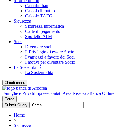
Strumenti utili
Calcolo Iban
Calcola il mutuo
Calcolo TAEG
Sicurezza
Sicurezza informatica
Carte di pagamento
Sportello ATM
Soci
Diventare soci
Il Privilegio di essere Socio
I vantaggi a favore dei Soci
I motivi per diventare Socio
La Sostenibilità
La Sostenibilità
Chiudi menu
Famiglie e Privati
Imprese
Contatti
Area Riservata
Banca Online
Cerca
Home
>
Sicurezza