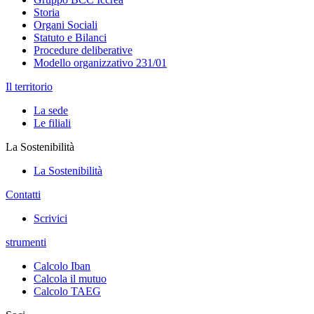
Storia
Organi Sociali
Statuto e Bilanci
Procedure deliberative
Modello organizzativo 231/01
Il territorio
La sede
Le filiali
La Sostenibilità
La Sostenibilità
Contatti
Scrivici
strumenti
Calcolo Iban
Calcola il mutuo
Calcolo TAEG