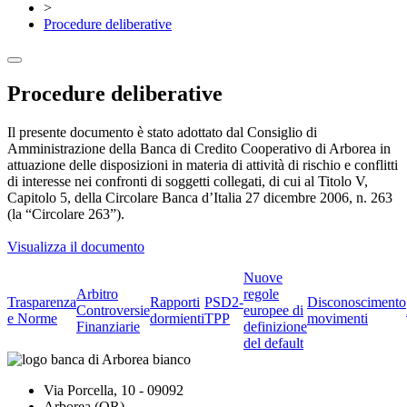
>
Procedure deliberative
Procedure deliberative
Il presente documento è stato adottato dal Consiglio di
Amministrazione della Banca di Credito Cooperativo di Arborea in
attuazione delle disposizioni in materia di attività di rischio e conflitti
di interesse nei confronti di soggetti collegati, di cui al Titolo V,
Capitolo 5, della Circolare Banca d’Italia 27 dicembre 2006, n. 263
(la “Circolare 263”).
Visualizza il documento
Nuove
Arbitro
regole
Trasparenza
Rapporti
PSD2-
Disconoscimento
Controversie
europee di
e Norme
dormienti
TPP
movimenti
Finanziarie
definizione
del default
Via Porcella, 10 - 09092
Arborea (OR)