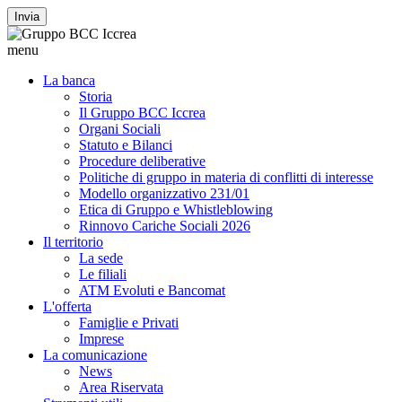
Invia
menu
La banca
Storia
Il Gruppo BCC Iccrea
Organi Sociali
Statuto e Bilanci
Procedure deliberative
Politiche di gruppo in materia di conflitti di interesse
Modello organizzativo 231/01
Etica di Gruppo e Whistleblowing
Rinnovo Cariche Sociali 2026
Il territorio
La sede
Le filiali
ATM Evoluti e Bancomat
L'offerta
Famiglie e Privati
Imprese
La comunicazione
News
Area Riservata