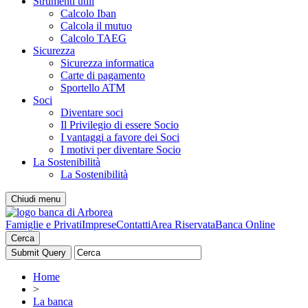
Strumenti utili
Calcolo Iban
Calcola il mutuo
Calcolo TAEG
Sicurezza
Sicurezza informatica
Carte di pagamento
Sportello ATM
Soci
Diventare soci
Il Privilegio di essere Socio
I vantaggi a favore dei Soci
I motivi per diventare Socio
La Sostenibilità
La Sostenibilità
Chiudi menu
Famiglie e Privati
Imprese
Contatti
Area Riservata
Banca Online
Cerca
Home
>
La banca