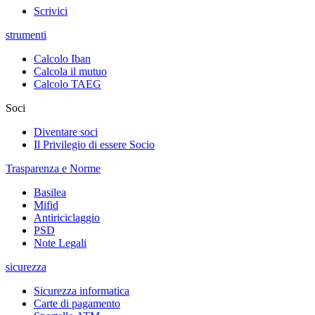
Scrivici
strumenti
Calcolo Iban
Calcola il mutuo
Calcolo TAEG
Soci
Diventare soci
Il Privilegio di essere Socio
Trasparenza e Norme
Basilea
Mifid
Antiriciclaggio
PSD
Note Legali
sicurezza
Sicurezza informatica
Carte di pagamento