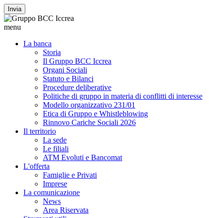
Invia
menu
La banca
Storia
Il Gruppo BCC Iccrea
Organi Sociali
Statuto e Bilanci
Procedure deliberative
Politiche di gruppo in materia di conflitti di interesse
Modello organizzativo 231/01
Etica di Gruppo e Whistleblowing
Rinnovo Cariche Sociali 2026
Il territorio
La sede
Le filiali
ATM Evoluti e Bancomat
L'offerta
Famiglie e Privati
Imprese
La comunicazione
News
Area Riservata