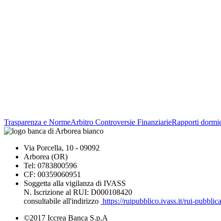
Trasparenza e Norme
Arbitro Controversie Finanziarie
Rapporti dormie
Via Porcella, 10 - 09092
Arborea (OR)
Tel: 0783800596
CF: 00359060951
Soggetta alla vigilanza di IVASS
N. Iscrizione al RUI: D000108420
consultabile all'indirizzo
https://ruipubblico.ivass.it/rui-pubbli
©2017 Iccrea Banca S.p.A