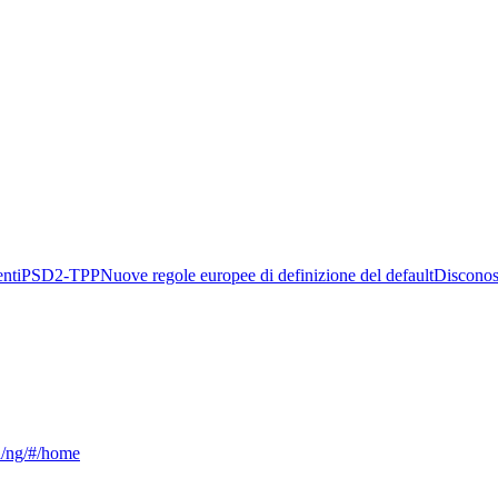
nti
PSD2-TPP
Nuove regole europee di definizione del default
Disconos
ca/ng/#/home