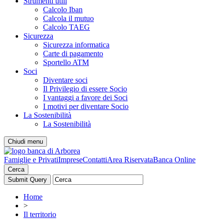
Strumenti utili
Calcolo Iban
Calcola il mutuo
Calcolo TAEG
Sicurezza
Sicurezza informatica
Carte di pagamento
Sportello ATM
Soci
Diventare soci
Il Privilegio di essere Socio
I vantaggi a favore dei Soci
I motivi per diventare Socio
La Sostenibilità
La Sostenibilità
Chiudi menu
Famiglie e Privati
Imprese
Contatti
Area Riservata
Banca Online
Cerca
Home
>
Il territorio