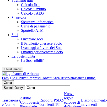
Strumenti utili
Calcolo Iban
Calcola il mutuo
Calcolo TAEG
Sicurezza
Sicurezza informatica
Carte di pagamento
Sportello ATM
Soci
Diventare soci
Il Privilegio di essere Socio
I vantaggi a favore dei Soci
I motivi per diventare Socio
La Sostenibilità
La Sostenibilità
Chiudi menu
Famiglie e Privati
Imprese
Contatti
Area Riservata
Banca Online
Cerca
Nuove
Arbitro
regole
Trasparenza
Rapporti
PSD2-
Disconoscimento
Controversie
europee di
e Norme
dormienti
TPP
movimenti
Finanziarie
definizione