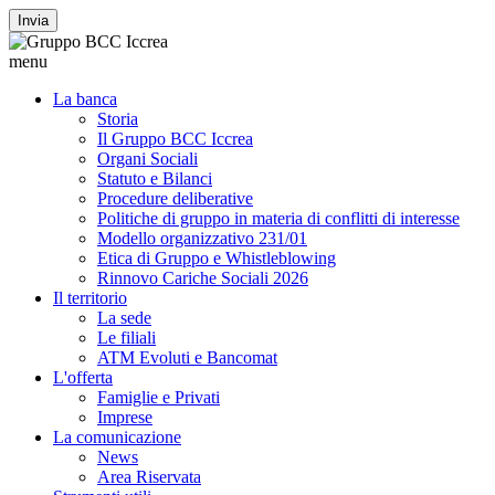
Invia
menu
La banca
Storia
Il Gruppo BCC Iccrea
Organi Sociali
Statuto e Bilanci
Procedure deliberative
Politiche di gruppo in materia di conflitti di interesse
Modello organizzativo 231/01
Etica di Gruppo e Whistleblowing
Rinnovo Cariche Sociali 2026
Il territorio
La sede
Le filiali
ATM Evoluti e Bancomat
L'offerta
Famiglie e Privati
Imprese
La comunicazione
News
Area Riservata