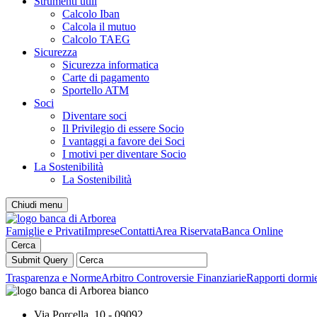
Strumenti utili
Calcolo Iban
Calcola il mutuo
Calcolo TAEG
Sicurezza
Sicurezza informatica
Carte di pagamento
Sportello ATM
Soci
Diventare soci
Il Privilegio di essere Socio
I vantaggi a favore dei Soci
I motivi per diventare Socio
La Sostenibilità
La Sostenibilità
Chiudi menu
Famiglie e Privati
Imprese
Contatti
Area Riservata
Banca Online
Cerca
Trasparenza e Norme
Arbitro Controversie Finanziarie
Rapporti dormie
Via Porcella, 10 - 09092