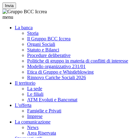
Invia
menu
La banca
Storia
Il Gruppo BCC Iccrea
Organi Sociali
Statuto e Bilanci
Procedure deliberative
Politiche di gruppo in materia di conflitti di interesse
Modello organizzativo 231/01
Etica di Gruppo e Whistleblowing
Rinnovo Cariche Sociali 2026
Il territorio
La sede
Le filiali
ATM Evoluti e Bancomat
L'offerta
Famiglie e Privati
Imprese
La comunicazione
News
Area Riservata