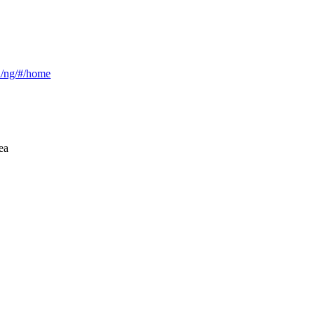
ca/ng/#/home
ea