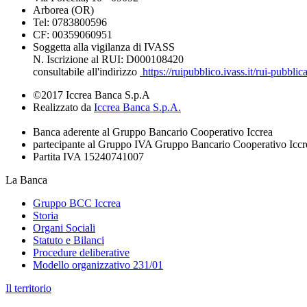
Arborea (OR)
Tel: 0783800596
CF: 00359060951
Soggetta alla vigilanza di IVASS
N. Iscrizione al RUI: D000108420
consultabile all'indirizzo
https://ruipubblico.ivass.it/rui-pubbli
©2017 Iccrea Banca S.p.A
Realizzato da
Iccrea Banca S.p.A.
Banca aderente al Gruppo Bancario Cooperativo Iccrea
partecipante al Gruppo IVA Gruppo Bancario Cooperativo Iccr
Partita IVA 15240741007
La Banca
Gruppo BCC Iccrea
Storia
Organi Sociali
Statuto e Bilanci
Procedure deliberative
Modello organizzativo 231/01
Il territorio