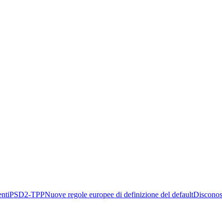
nti
PSD2-TPP
Nuove regole europee di definizione del default
Disconos