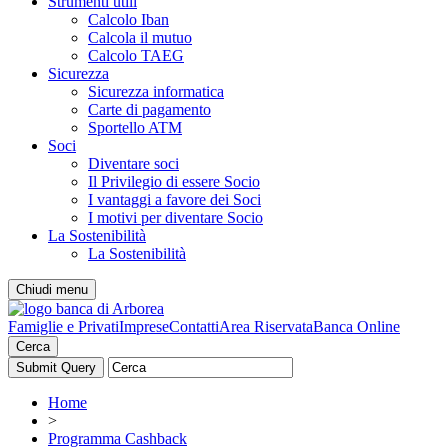
Strumenti utili
Calcolo Iban
Calcola il mutuo
Calcolo TAEG
Sicurezza
Sicurezza informatica
Carte di pagamento
Sportello ATM
Soci
Diventare soci
Il Privilegio di essere Socio
I vantaggi a favore dei Soci
I motivi per diventare Socio
La Sostenibilità
La Sostenibilità
Chiudi menu
Famiglie e Privati
Imprese
Contatti
Area Riservata
Banca Online
Cerca
Home
>
Programma Cashback