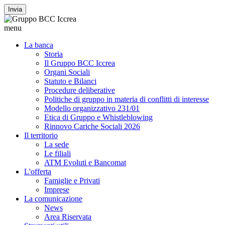
Invia
menu
La banca
Storia
Il Gruppo BCC Iccrea
Organi Sociali
Statuto e Bilanci
Procedure deliberative
Politiche di gruppo in materia di conflitti di interesse
Modello organizzativo 231/01
Etica di Gruppo e Whistleblowing
Rinnovo Cariche Sociali 2026
Il territorio
La sede
Le filiali
ATM Evoluti e Bancomat
L'offerta
Famiglie e Privati
Imprese
La comunicazione
News
Area Riservata