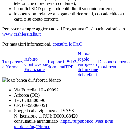
telefoniche o prelievi di contante);
i bonifici SDD per gli addebiti diretti su conto corrente;
le operazioni relative a pagamenti ricorrenti, con addebito su
carta o su conto corrente.
Per essere sempre aggiornato sul Programma Cashback, vai sul sito
www.cashlessitalia.it
.
Per maggiori informazioni,
consulta le FAQ
.
Nuove
Arbitro
regole
Trasparenza
Rapporti
PSD2-
Disconoscimento
Controversie
europee di
e Norme
dormienti
TPP
movimenti
Finanziarie
definizione
del default
Via Porcella, 10 - 09092
Arborea (OR)
Tel: 0783800596
CF: 00359060951
Soggetta alla vigilanza di IVASS
N. Iscrizione al RUI: D000108420
consultabile all'indirizzo
https://ruipubblico.ivass.it/rui-
pubblica/ng/#/home