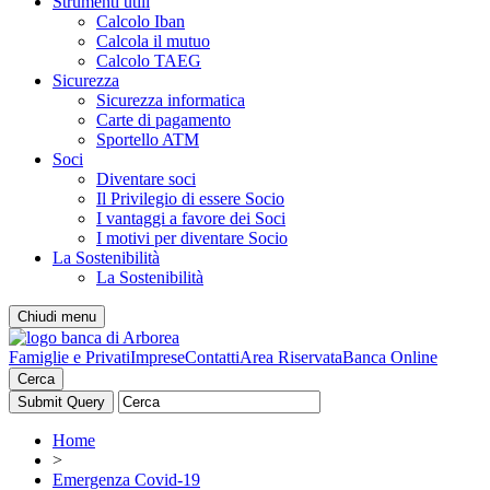
Strumenti utili
Calcolo Iban
Calcola il mutuo
Calcolo TAEG
Sicurezza
Sicurezza informatica
Carte di pagamento
Sportello ATM
Soci
Diventare soci
Il Privilegio di essere Socio
I vantaggi a favore dei Soci
I motivi per diventare Socio
La Sostenibilità
La Sostenibilità
Chiudi menu
Famiglie e Privati
Imprese
Contatti
Area Riservata
Banca Online
Cerca
Home
>
Emergenza Covid-19