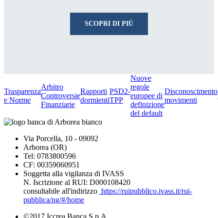
SCOPRI DI PIÙ
Nuove
Arbitro
regole
Trasparenza
Rapporti
PSD2-
Disconoscimento
Controversie
europee di
e Norme
dormienti
TPP
movimenti
Finanziarie
definizione
del default
Via Porcella, 10 - 09092
Arborea (OR)
Tel: 0783800596
CF: 00359060951
Soggetta alla vigilanza di IVASS
N. Iscrizione al RUI: D000108420
consultabile all'indirizzo
https://ruipubblico.ivass.it/rui-
pubblica/ng/#/home
©2017 Iccrea Banca S.p.A