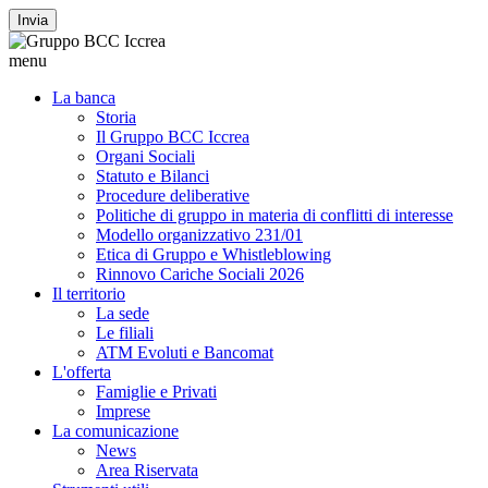
Invia
menu
La banca
Storia
Il Gruppo BCC Iccrea
Organi Sociali
Statuto e Bilanci
Procedure deliberative
Politiche di gruppo in materia di conflitti di interesse
Modello organizzativo 231/01
Etica di Gruppo e Whistleblowing
Rinnovo Cariche Sociali 2026
Il territorio
La sede
Le filiali
ATM Evoluti e Bancomat
L'offerta
Famiglie e Privati
Imprese
La comunicazione
News
Area Riservata