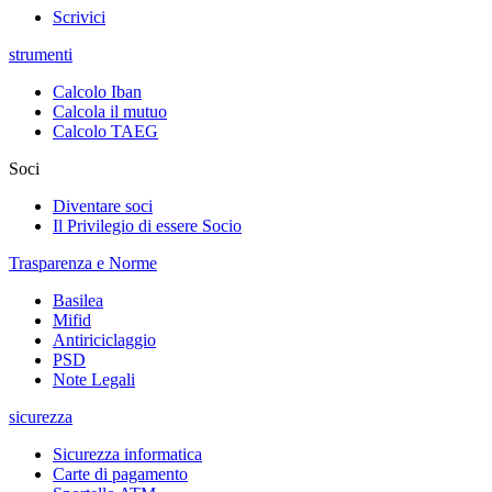
Scrivici
strumenti
Calcolo Iban
Calcola il mutuo
Calcolo TAEG
Soci
Diventare soci
Il Privilegio di essere Socio
Trasparenza e Norme
Basilea
Mifid
Antiriciclaggio
PSD
Note Legali
sicurezza
Sicurezza informatica
Carte di pagamento