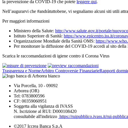
la prevenzione da COVID-19 che potete
leggere qui
.
Nell’augurarvi che #andràtuttobene, vi segnaliamo alcuni siti utili attr
Per maggiori informazioni
Ministero della Salute:
http://www.salute.gov.it/portale/nuov
Istituto Superiore di Sanità:
https://www.epicentro.iss.it/coronav
Organizzazione Mondiale della Sanità OMS:
https://www.who.
Per monitorare la diffusione del COVID-19 accedi al sito della
Scarica le raccomandazioni di igiene contro il Corona Virus
Trasparenza e Norme
Arbitro Controversie Finanziarie
Rapporti dormie
Via Porcella, 10 - 09092
Arborea (OR)
Tel: 0783800596
CF: 00359060951
Soggetta alla vigilanza di IVASS
N. Iscrizione al RUI: D000108420
consultabile all'indirizzo
https://ruipubblico.ivass.it/rui-pubbli
©2017 Iccrea Banca S.p.A