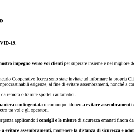
io
COVID-19.
 nostro impegno verso voi clienti
per superare insieme e nel migliore de
ario Cooperativo Iccrea sono state invitate ad informare la propria Clien
mprocrastinabili esigenze, al fine di evitare assembramenti, nonché a cont
i da remoto o tramite sportelli automatici.
maniera contingentata
o comunque idoneo
a evitare assembramenti
e
ro tra voi e gli operatori.
mergenza applicando
i consigli e le misure
di sicurezza emanati finora dal
o a evitare assembramenti
, mantenere
la distanza di sicurezza e ad