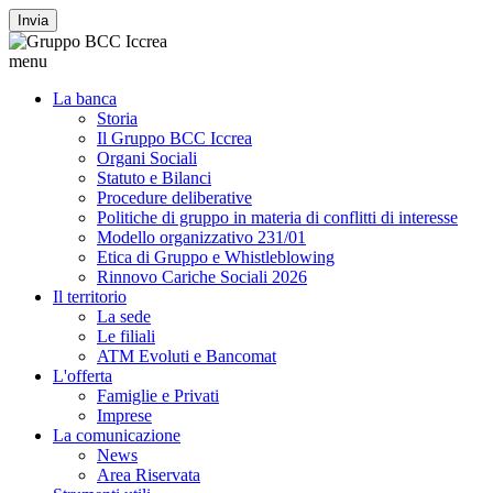
Invia
menu
La banca
Storia
Il Gruppo BCC Iccrea
Organi Sociali
Statuto e Bilanci
Procedure deliberative
Politiche di gruppo in materia di conflitti di interesse
Modello organizzativo 231/01
Etica di Gruppo e Whistleblowing
Rinnovo Cariche Sociali 2026
Il territorio
La sede
Le filiali
ATM Evoluti e Bancomat
L'offerta
Famiglie e Privati
Imprese
La comunicazione
News
Area Riservata