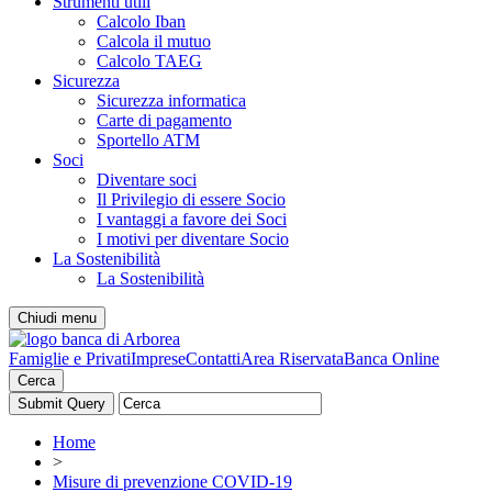
Strumenti utili
Calcolo Iban
Calcola il mutuo
Calcolo TAEG
Sicurezza
Sicurezza informatica
Carte di pagamento
Sportello ATM
Soci
Diventare soci
Il Privilegio di essere Socio
I vantaggi a favore dei Soci
I motivi per diventare Socio
La Sostenibilità
La Sostenibilità
Chiudi menu
Famiglie e Privati
Imprese
Contatti
Area Riservata
Banca Online
Cerca
Home
>
Misure di prevenzione COVID-19