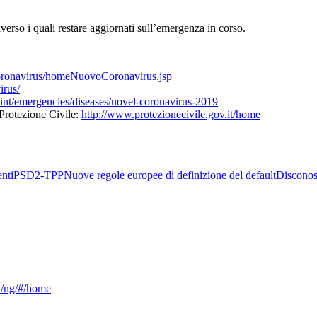
averso i quali restare aggiornati sull’emergenza in corso.
ocoronavirus/homeNuovoCoronavirus.jsp
irus/
int/emergencies/diseases/novel-coronavirus-2019
 Protezione Civile:
http://www.protezionecivile.gov.it/home
nti
PSD2-TPP
Nuove regole europee di definizione del default
Disconos
ca/ng/#/home