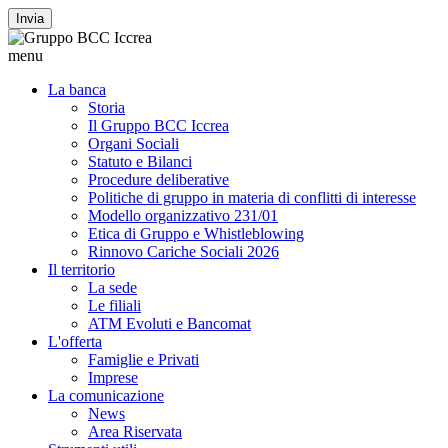
Invia
menu
La banca
Storia
Il Gruppo BCC Iccrea
Organi Sociali
Statuto e Bilanci
Procedure deliberative
Politiche di gruppo in materia di conflitti di interesse
Modello organizzativo 231/01
Etica di Gruppo e Whistleblowing
Rinnovo Cariche Sociali 2026
Il territorio
La sede
Le filiali
ATM Evoluti e Bancomat
L'offerta
Famiglie e Privati
Imprese
La comunicazione
News
Area Riservata