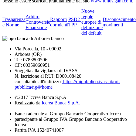
possono essere scaricati gratuitamente dal sito
www.funds.gam.com
.
Nuove
Arbitro
regole
Trasparenza
Rapporti
PSD2-
Disconoscimento
Controversie
europee di
e Norme
dormienti
TPP
movimenti
Finanziarie
definizione
del default
Via Porcella, 10 - 09092
Arborea (OR)
Tel: 0783800596
CF: 00359060951
Soggetta alla vigilanza di IVASS
N. Iscrizione al RUI: D000108420
consultabile all'indirizzo
https://ruipubblico.ivass.it/rui-
pubblica/ng/#/home
©2017 Iccrea Banca S.p.A
Realizzato da
Iccrea Banca S.p.A.
Banca aderente al Gruppo Bancario Cooperativo Iccrea
partecipante al Gruppo IVA Gruppo Bancario Cooperativo
Iccrea
Partita IVA 15240741007