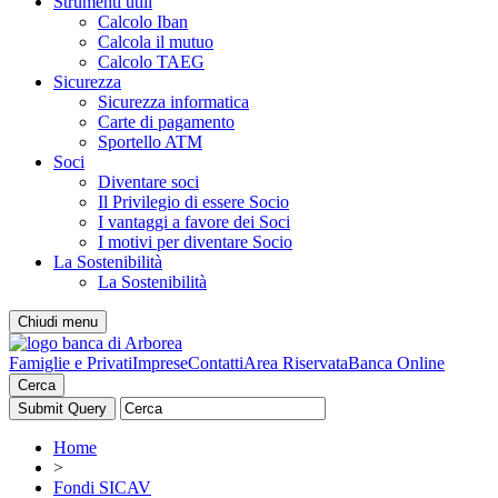
Strumenti utili
Calcolo Iban
Calcola il mutuo
Calcolo TAEG
Sicurezza
Sicurezza informatica
Carte di pagamento
Sportello ATM
Soci
Diventare soci
Il Privilegio di essere Socio
I vantaggi a favore dei Soci
I motivi per diventare Socio
La Sostenibilità
La Sostenibilità
Chiudi menu
Famiglie e Privati
Imprese
Contatti
Area Riservata
Banca Online
Cerca
Home
>
Fondi SICAV