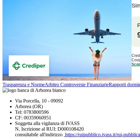
Trasparenza e Norme
Arbitro Controversie Finanziarie
Rapporti dormie
Via Porcella, 10 - 09092
Arborea (OR)
Tel: 0783800596
CF: 00359060951
Soggetta alla vigilanza di IVASS
N. Iscrizione al RUI: D000108420
consultabile all'indirizzo
https://ruipubblico.ivass.it/rui-pubbli