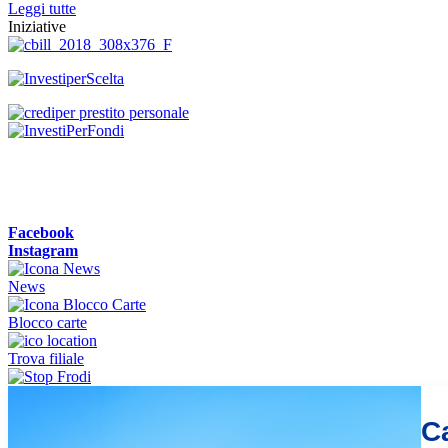
Leggi tutte
Iniziative
Facebook
Instagram
News
Blocco carte
Trova filiale