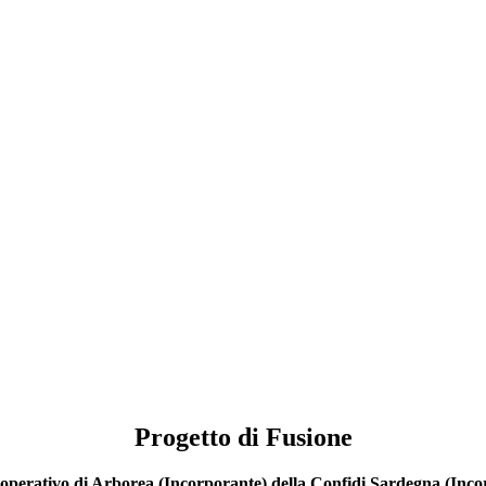
Progetto di Fusione
ooperativo di Arborea (Incorporante) della Confidi Sardegna (Inc