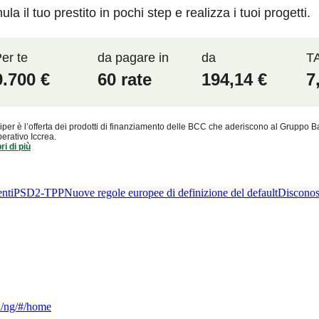
nti
PSD2-TPP
Nuove regole europee di definizione del default
Disconos
ca/ng/#/home