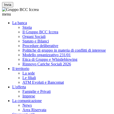
Invia
menu
La banca
Storia
Il Gruppo BCC Iccrea
Organi Sociali
Statuto e Bilanci
Procedure deliberative
Politiche di gruppo in materia di conflitti di interesse
Modello organizzativo 231/01
Etica di Gruppo e Whistleblowing
Rinnovo Cariche Sociali 2026
Il territorio
La sede
Le filiali
ATM Evoluti e Bancomat
L'offerta
Famiglie e Privati
Imprese
La comunicazione
News
Area Riservata