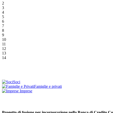
2
3
4
5
6
7
8
9
10
11
12
13
14
Soci
Famiglie e privati
Imprese
Progetto di fusione per incorporazione nella Banca di Credito C