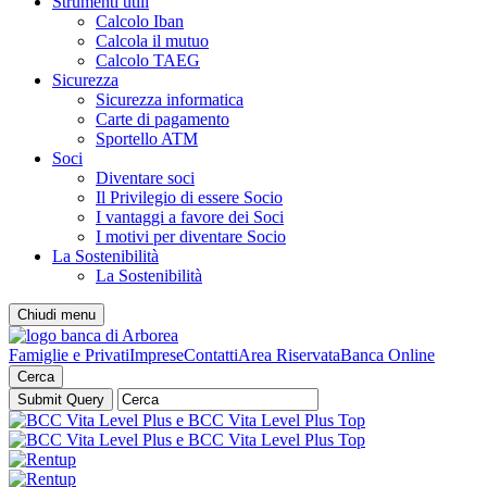
Strumenti utili
Calcolo Iban
Calcola il mutuo
Calcolo TAEG
Sicurezza
Sicurezza informatica
Carte di pagamento
Sportello ATM
Soci
Diventare soci
Il Privilegio di essere Socio
I vantaggi a favore dei Soci
I motivi per diventare Socio
La Sostenibilità
La Sostenibilità
Chiudi menu
Famiglie e Privati
Imprese
Contatti
Area Riservata
Banca Online
Cerca