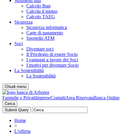
Strumenti utili
Calcolo Iban
Calcola il mutuo
Calcolo TAEG
Sicurezza
Sicurezza informatica
Carte di pagamento
Sportello ATM
Soci
Diventare soci
Il Privilegio di essere Socio
I vantaggi a favore dei Soci
I motivi per diventare Socio
La Sostenibilità
La Sostenibilità
Chiudi menu
Famiglie e Privati
Imprese
Contatti
Area Riservata
Banca Online
Cerca
Home
>
L'offerta