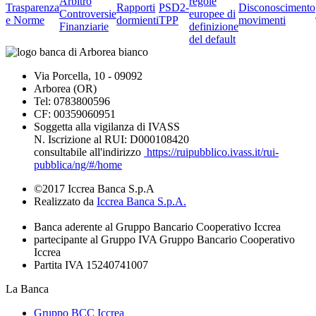
Arbitro
regole
Trasparenza
Rapporti
PSD2-
Disconoscimento
Controversie
europee di
e Norme
dormienti
TPP
movimenti
Finanziarie
definizione
del default
Via Porcella, 10 - 09092
Arborea (OR)
Tel: 0783800596
CF: 00359060951
Soggetta alla vigilanza di IVASS
N. Iscrizione al RUI: D000108420
consultabile all'indirizzo
https://ruipubblico.ivass.it/rui-
pubblica/ng/#/home
©2017 Iccrea Banca S.p.A
Realizzato da
Iccrea Banca S.p.A.
Banca aderente al Gruppo Bancario Cooperativo Iccrea
partecipante al Gruppo IVA Gruppo Bancario Cooperativo
Iccrea
Partita IVA 15240741007
La Banca
Gruppo BCC Iccrea