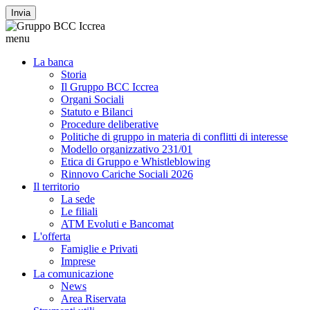
Invia
menu
La banca
Storia
Il Gruppo BCC Iccrea
Organi Sociali
Statuto e Bilanci
Procedure deliberative
Politiche di gruppo in materia di conflitti di interesse
Modello organizzativo 231/01
Etica di Gruppo e Whistleblowing
Rinnovo Cariche Sociali 2026
Il territorio
La sede
Le filiali
ATM Evoluti e Bancomat
L'offerta
Famiglie e Privati
Imprese
La comunicazione
News
Area Riservata