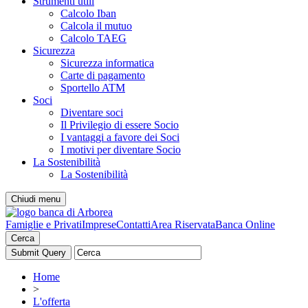
Strumenti utili
Calcolo Iban
Calcola il mutuo
Calcolo TAEG
Sicurezza
Sicurezza informatica
Carte di pagamento
Sportello ATM
Soci
Diventare soci
Il Privilegio di essere Socio
I vantaggi a favore dei Soci
I motivi per diventare Socio
La Sostenibilità
La Sostenibilità
Chiudi menu
Famiglie e Privati
Imprese
Contatti
Area Riservata
Banca Online
Cerca
Home
>
L'offerta