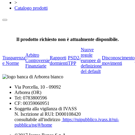
>
Catalogo prodotti
Il prodotto richiesto non è attualmente disponibile.
Nuove
Arbitro
regole
Trasparenza
Rapporti
PSD2-
Disconoscimento
Controversie
europee di
e Norme
dormienti
TPP
movimenti
Finanziarie
definizione
del default
Via Porcella, 10 - 09092
Arborea (OR)
Tel: 0783800596
CF: 00359060951
Soggetta alla vigilanza di IVASS
N. Iscrizione al RUI: D000108420
consultabile all'indirizzo
https://ruipubblico.ivass.it/rui-
pubblica/ng/#/home