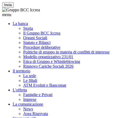
Invia
menu
La banca
Storia
Il Gruppo BCC Iccrea
Organi Sociali
Statuto e Bilanci
Procedure deliberative
Politiche di gruppo in materia di conflitti di interesse
Modello organizzativo 231/01
Etica di Gruppo e Whistleblowing
Rinnovo Cariche Sociali 2026
Il territorio
La sede
Le filiali
ATM Evoluti e Bancomat
L'offerta
Famiglie e Privati
Imprese
La comunicazione
News
Area Riservata