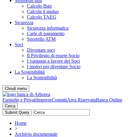
Strumenti utili
Calcolo Iban
Calcola il mutuo
Calcolo TAEG
Sicurezza
Sicurezza informatica
Carte di pagamento
Sportello ATM
Soci
Diventare soci
Il Privilegio di essere Socio
I vantaggi a favore dei Soci
I motivi per diventare Socio
La Sostenibilità
La Sostenibilità
Chiudi menu
Famiglie e Privati
Imprese
Contatti
Area Riservata
Banca Online
Cerca
Home
>
Archivio documentale