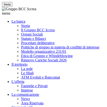
Invia
menu
La banca
Storia
Il Gruppo BCC Iccrea
Organi Sociali
Statuto e Bilanci
Procedure deliberative
Politiche di gruppo in materia di conflitti di interesse
Modello organizzativo 231/01
Etica di Gruppo e Whistleblowing
Rinnovo Cariche Sociali 2026
Il territorio
La sede
Le filiali
ATM Evoluti e Bancomat
L'offerta
Famiglie e Privati
Imprese
La comunicazione
News
Area Riservata