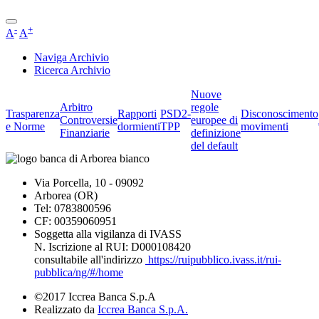
-
+
A
A
Naviga Archivio
Ricerca Archivio
Nuove
Arbitro
regole
Trasparenza
Rapporti
PSD2-
Disconoscimento
Controversie
europee di
e Norme
dormienti
TPP
movimenti
Finanziarie
definizione
del default
Via Porcella, 10 - 09092
Arborea (OR)
Tel: 0783800596
CF: 00359060951
Soggetta alla vigilanza di IVASS
N. Iscrizione al RUI: D000108420
consultabile all'indirizzo
https://ruipubblico.ivass.it/rui-
pubblica/ng/#/home
©2017 Iccrea Banca S.p.A
Realizzato da
Iccrea Banca S.p.A.