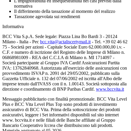
L'impignorabilità ed insequestrabilità nei casi previsti dalla
normativa
Il differimento della tassazione al momento del realizzo
Tassazione agevolata sui rendimenti
Informativa
BCC Vita S.p.A. Sede legale: Piazza Lina Bo Bardi 3 - 20124
Milano - Italia - Pec
bcc.vita@actaliscertymail.it
- Tel. +39 02 46 62
75 - Società per azioni - Capitale Sociale Euro 62.000.000,00 i.v. -
C.F. e numero di iscrizione del Registro delle Imprese di Milano n.
06868981009 - REA del C.C.I.A di Milano n. MI 1714097 -
Società partecipante al Gruppo IVA Cardif Assicurazioni Partita
IVA: 13762840968. Autorizzata all'esercizio delle assicurazioni con
provvedimento ISVAP n. 2091 del 29/05/2002, pubblicato sulla
Gazzetta Ufficiale n. 132 del 07/06/2002 ed iscritta all'Albo delle
imprese tenuto dall'IVASS con il n. 1.00143. Società sottoposta alla
direzione e coordinamento di BNP Paribas Cardif.
www.bccvita.it
Messaggio pubblicitario con finalità promozionale. BCC Vita Level
Plus e BCC Vita Level Plus Top sono prodotti di investimento
assicurativo di BCC Vita. Prima della sottoscrizione dei prodotti
assicurativi, leggere i Set informativi disponibili sul sito internet
www. bccvita.it e nelle filiali delle Banche affiliate al Gruppo
Bancario Cooperativo Iccrea che distribuiscono tali prodotti.
Materiale aggiornato al 05-2026.