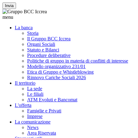
Invia
menu
La banca
Storia
Il Gruppo BCC Iccrea
Organi Sociali
Statuto e Bilanci
Procedure deliberative
Politiche di gruppo in materia di conflitti di interesse
Modello organizzativo 231/01
Etica di Gruppo e Whistleblowing
Rinnovo Cariche Sociali 2026
Il territorio
La sede
Le filiali
ATM Evoluti e Bancomat
L'offerta
Famiglie e Privati
Imprese
La comunicazione
News
Area Riservata