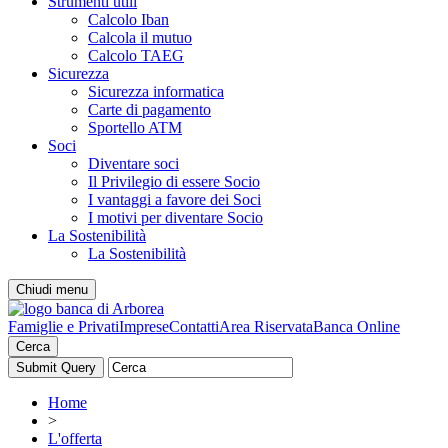
Strumenti utili
Calcolo Iban
Calcola il mutuo
Calcolo TAEG
Sicurezza
Sicurezza informatica
Carte di pagamento
Sportello ATM
Soci
Diventare soci
Il Privilegio di essere Socio
I vantaggi a favore dei Soci
I motivi per diventare Socio
La Sostenibilità
La Sostenibilità
Chiudi menu
Famiglie e Privati
Imprese
Contatti
Area Riservata
Banca Online
Cerca
Home
>
L'offerta