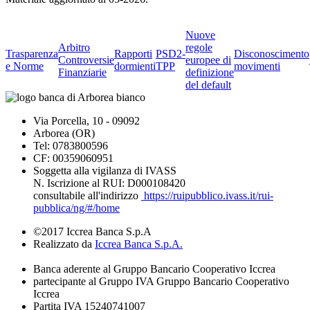
Nuove
Arbitro
regole
Trasparenza
Rapporti
PSD2-
Disconoscimento
Controversie
europee di
e Norme
dormienti
TPP
movimenti
Finanziarie
definizione
del default
Via Porcella, 10 - 09092
Arborea (OR)
Tel: 0783800596
CF: 00359060951
Soggetta alla vigilanza di IVASS
N. Iscrizione al RUI: D000108420
consultabile all'indirizzo
https://ruipubblico.ivass.it/rui-
pubblica/ng/#/home
©2017 Iccrea Banca S.p.A
Realizzato da
Iccrea Banca S.p.A.
Banca aderente al Gruppo Bancario Cooperativo Iccrea
partecipante al Gruppo IVA Gruppo Bancario Cooperativo
Iccrea
Partita IVA 15240741007