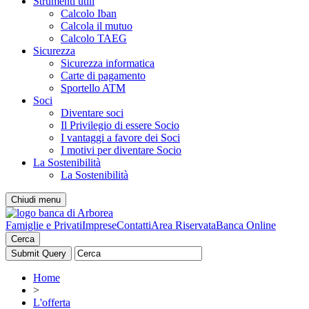
Strumenti utili
Calcolo Iban
Calcola il mutuo
Calcolo TAEG
Sicurezza
Sicurezza informatica
Carte di pagamento
Sportello ATM
Soci
Diventare soci
Il Privilegio di essere Socio
I vantaggi a favore dei Soci
I motivi per diventare Socio
La Sostenibilità
La Sostenibilità
Chiudi menu
Famiglie e Privati
Imprese
Contatti
Area Riservata
Banca Online
Cerca
Home
>
L'offerta