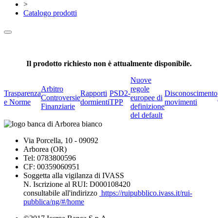
>
Catalogo prodotti
Il prodotto richiesto non è attualmente disponibile.
Nuove
Arbitro
regole
Trasparenza
Rapporti
PSD2-
Disconoscimento
Controversie
europee di
e Norme
dormienti
TPP
movimenti
Finanziarie
definizione
del default
Via Porcella, 10 - 09092
Arborea (OR)
Tel: 0783800596
CF: 00359060951
Soggetta alla vigilanza di IVASS
N. Iscrizione al RUI: D000108420
consultabile all'indirizzo
https://ruipubblico.ivass.it/rui-
pubblica/ng/#/home