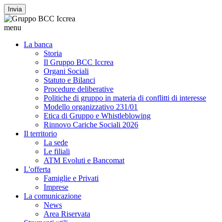
Invia
menu
La banca
Storia
Il Gruppo BCC Iccrea
Organi Sociali
Statuto e Bilanci
Procedure deliberative
Politiche di gruppo in materia di conflitti di interesse
Modello organizzativo 231/01
Etica di Gruppo e Whistleblowing
Rinnovo Cariche Sociali 2026
Il territorio
La sede
Le filiali
ATM Evoluti e Bancomat
L'offerta
Famiglie e Privati
Imprese
La comunicazione
News
Area Riservata