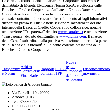
Le carte di credito aziendali CartaBCC Corporate sono emesse
dall'Istituto di Moneta Elettronica Numia S.p.A. e collocate dalle
Banche di Credito Cooperativo Affiliate al Gruppo Bancario
Cooperativo Iccrea. Per le condizioni economiche e le principali
clausole contrattuali è necessario fare riferimento ai fogli informativi
disponibili presso le Filiali e nella sezione “Trasparenza” del sito
internet della Banca di Credito Cooperativo collocatrice, nonché
nella sezione “Trasparenza” del sito
www.cartabcc.it
e nella sezione
“Trasparenza” del sito dell'Emittente
www.numia.com
. Il rilascio
della Carta è subordinato alla positiva valutazione di merito da parte
della Banca e alla titolarità di un conto corrente presso una delle
Banche di Credito Cooperativo.
Nuove
Arbitro
regole
Trasparenza
Rapporti
PSD2-
Disconoscimento
Controversie
europee di
e Norme
dormienti
TPP
movimenti
Finanziarie
definizione
del default
Via Porcella, 10 - 09092
Arborea (OR)
Tel: 0783800596
CF: 00359060951