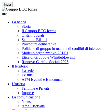
Invia
menu
La banca
Storia
Il Gruppo BCC Iccrea
Organi Sociali
Statuto e Bilanci
Procedure deliberative
Politiche di gruppo in materia di conflitti di interesse
Modello organizzativo 231/01
Etica di Gruppo e Whistleblowing
Rinnovo Cariche Sociali 2026
Il territorio
La sede
Le filiali
ATM Evoluti e Bancomat
L'offerta
Famiglie e Privati
Imprese
La comunicazione
News
Area Riservata