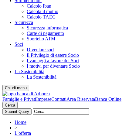
Strumenti utili
Calcolo Iban
Calcola il mutuo
Calcolo TAEG
Sicurezza
Sicurezza informatica
Carte di pagamento
Sportello ATM
Soci
Diventare soci
Il Privilegio di essere Socio
I vantaggi a favore dei Soci
I motivi per diventare Socio
La Sostenibilità
La Sostenibilità
Chiudi menu
Famiglie e Privati
Imprese
Contatti
Area Riservata
Banca Online
Cerca
Home
>
L'offerta