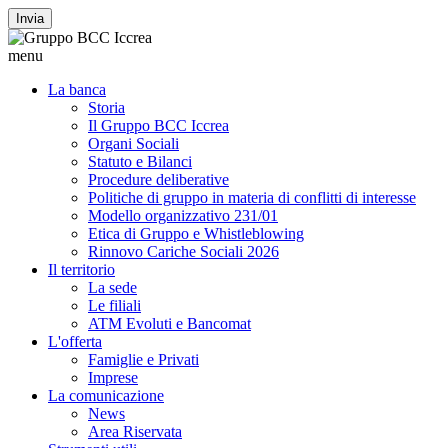
Invia
menu
La banca
Storia
Il Gruppo BCC Iccrea
Organi Sociali
Statuto e Bilanci
Procedure deliberative
Politiche di gruppo in materia di conflitti di interesse
Modello organizzativo 231/01
Etica di Gruppo e Whistleblowing
Rinnovo Cariche Sociali 2026
Il territorio
La sede
Le filiali
ATM Evoluti e Bancomat
L'offerta
Famiglie e Privati
Imprese
La comunicazione
News
Area Riservata