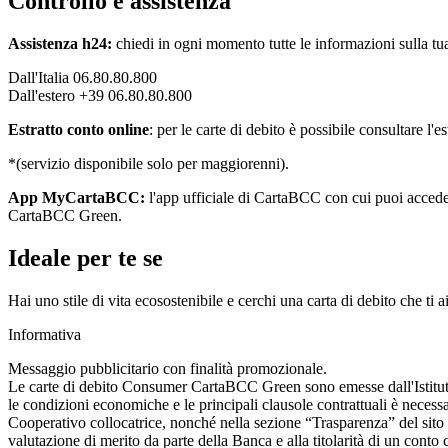
Controllo e assistenza
Assistenza h24:
chiedi in ogni momento tutte le informazioni sulla tua 
Dall'Italia 06.80.80.800
Dall'estero +39 06.80.80.800
Estratto conto online
:
per le carte di debito è possibile consultare 
*(servizio disponibile solo per maggiorenni).
App MyCartaBCC:
l'app ufficiale di CartaBCC con cui puoi accedere 
CartaBCC Green.
Ideale per te se
Hai uno stile di vita ecosostenibile e cerchi una carta di debito che t
Informativa
Messaggio pubblicitario con finalità promozionale.
Le carte di debito Consumer CartaBCC Green sono emesse dall'Istitut
le condizioni economiche e le principali clausole contrattuali è necessar
Cooperativo collocatrice, nonché nella sezione “Trasparenza” del sito
valutazione di merito da parte della Banca e alla titolarità di un cont