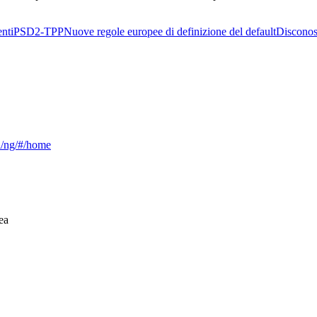
nti
PSD2-TPP
Nuove regole europee di definizione del default
Disconos
ca/ng/#/home
ea