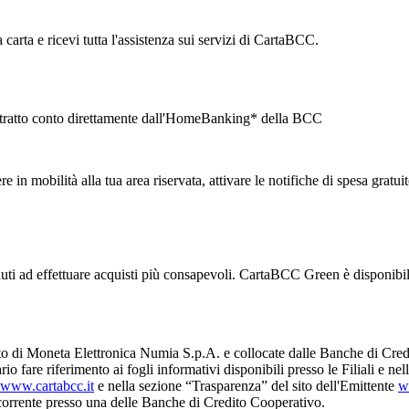
carta e ricevi tutta l'assistenza sui servizi di CartaBCC.
l'estratto conto direttamente dall'HomeBanking* della BCC
in mobilità alla tua area riservata, attivare le notifiche di spesa gratuit
i aiuti ad effettuare acquisti più consapevoli. CartaBCC Green è disponib
o di Moneta Elettronica Numia S.p.A. e collocate dalle Banche di Cred
io fare riferimento ai fogli informativi disponibili presso le Filiali e n
www.cartabcc.it
e nella sezione “Trasparenza” del sito dell'Emittente
w
o corrente presso una delle Banche di Credito Cooperativo.