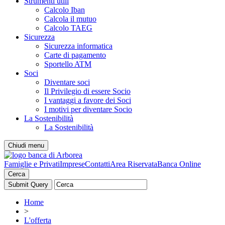
Strumenti utili
Calcolo Iban
Calcola il mutuo
Calcolo TAEG
Sicurezza
Sicurezza informatica
Carte di pagamento
Sportello ATM
Soci
Diventare soci
Il Privilegio di essere Socio
I vantaggi a favore dei Soci
I motivi per diventare Socio
La Sostenibilità
La Sostenibilità
Chiudi menu
Famiglie e Privati
Imprese
Contatti
Area Riservata
Banca Online
Cerca
Home
>
L'offerta