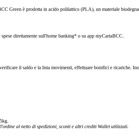
BCC Green è prodotta in acido polilattico (PLA), un materiale biodegrad
 le spese direttamente sull'home bankin
g* o su app myCartaBCC.
verificare il saldo e la lista movimenti, effettuare bonifici e ricariche
 5kg.
ordine al netto di spedizioni, sconti e altri crediti Wallet utilizzati.