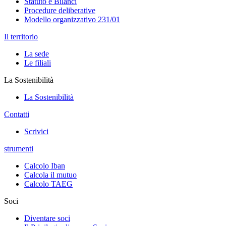
Statuto e Bilanci
Procedure deliberative
Modello organizzativo 231/01
Il territorio
La sede
Le filiali
La Sostenibilità
La Sostenibilità
Contatti
Scrivici
strumenti
Calcolo Iban
Calcola il mutuo
Calcolo TAEG
Soci
Diventare soci