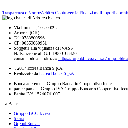
Trasparenza e Norme
Arbitro Controversie Finanziarie
Rapporti dormie
Via Porcella, 10 - 09092
Arborea (OR)
Tel: 0783800596
CF: 00359060951
Soggetta alla vigilanza di IVASS
N. Iscrizione al RUI: D000108420
consultabile all'indirizzo
https://ruipubblico.ivass.it/rui-pubbli
©2017 Iccrea Banca S.p.A
Realizzato da
Iccrea Banca S.p.A.
Banca aderente al Gruppo Bancario Cooperativo Iccrea
partecipante al Gruppo IVA Gruppo Bancario Cooperativo Iccr
Partita IVA 15240741007
La Banca
Gruppo BCC Iccrea
Storia
Organi Sociali