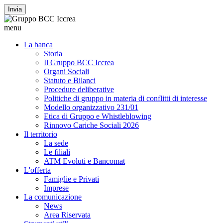
Invia
menu
La banca
Storia
Il Gruppo BCC Iccrea
Organi Sociali
Statuto e Bilanci
Procedure deliberative
Politiche di gruppo in materia di conflitti di interesse
Modello organizzativo 231/01
Etica di Gruppo e Whistleblowing
Rinnovo Cariche Sociali 2026
Il territorio
La sede
Le filiali
ATM Evoluti e Bancomat
L'offerta
Famiglie e Privati
Imprese
La comunicazione
News
Area Riservata