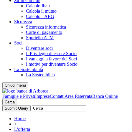
Strumenti utili
Calcolo Iban
Calcola il mutuo
Calcolo TAEG
Sicurezza
Sicurezza informatica
Carte di pagamento
Sportello ATM
Soci
Diventare soci
Il Privilegio di essere Socio
I vantaggi a favore dei Soci
I motivi per diventare Socio
La Sostenibilità
La Sostenibilità
Chiudi menu
Famiglie e Privati
Imprese
Contatti
Area Riservata
Banca Online
Cerca
Home
>
L'offerta