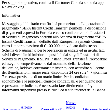
Per supporto operativo, contatta il Customer Care da sito o da app
RelaxBanking.
Informativa
Messaggio pubblicitario con finalità promozionale. L'operazione di
pagamento “SEPA Instant Credit Transfer” permette la disposizione
di pagamenti espressi in Euro da e verso conti correnti di Prestatori
di Servizi di Pagamento aderenti allo Schema di Pagamento “SEPA
Instant Credit Transfer” definito dall' European Payments Council,
entro l'importo massimo di € 100.000 individuato dallo stesso
Schema di Pagamento per le operazioni in entrata ed in uscita, fatti
salvi i diversi limiti inferiori impostabili dai singoli Prestatori di
Servizi di Pagamento. Il SEPA Instant Credit Transfer è irrevocabile
ed eseguito tempestivamente dal momento della ricezione
dell'ordine, laddove correttamente inserito, con accredito sul conto
del Beneficiario in tempo reale, disponibile 24 ore su 24, 7 giorni su
7 e senza previsione di un orario limite. Per le condizioni
economiche e le principali clausole contrattuali, e per quanto non
espressamente indicato, è necessario fare riferimento ai fogli
informativi disponibili presso le filiali ed il sito internet della Banca.
Nuove
Arbitro
regole
Trasparenza
Rapporti
PSD2-
Disconoscimento