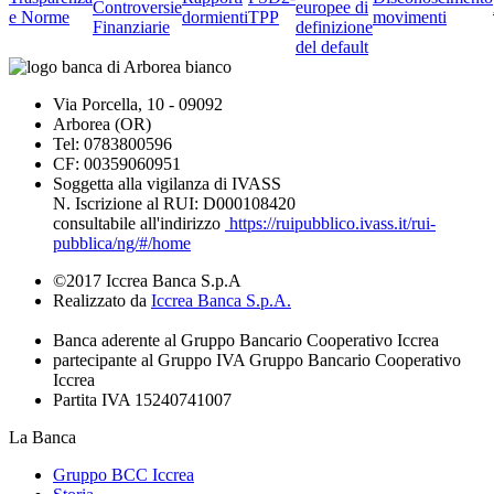
Controversie
europee di
e Norme
dormienti
TPP
movimenti
Finanziarie
definizione
del default
Via Porcella, 10 - 09092
Arborea (OR)
Tel: 0783800596
CF: 00359060951
Soggetta alla vigilanza di IVASS
N. Iscrizione al RUI: D000108420
consultabile all'indirizzo
https://ruipubblico.ivass.it/rui-
pubblica/ng/#/home
©2017 Iccrea Banca S.p.A
Realizzato da
Iccrea Banca S.p.A.
Banca aderente al Gruppo Bancario Cooperativo Iccrea
partecipante al Gruppo IVA Gruppo Bancario Cooperativo
Iccrea
Partita IVA 15240741007
La Banca
Gruppo BCC Iccrea