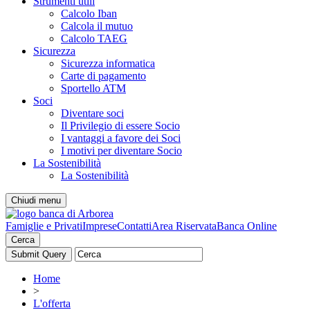
Strumenti utili
Calcolo Iban
Calcola il mutuo
Calcolo TAEG
Sicurezza
Sicurezza informatica
Carte di pagamento
Sportello ATM
Soci
Diventare soci
Il Privilegio di essere Socio
I vantaggi a favore dei Soci
I motivi per diventare Socio
La Sostenibilità
La Sostenibilità
Chiudi menu
Famiglie e Privati
Imprese
Contatti
Area Riservata
Banca Online
Cerca
Home
>
L'offerta