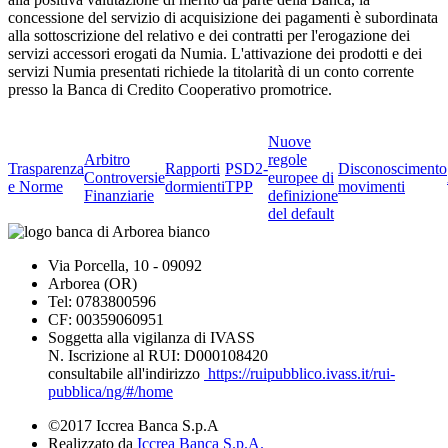
concessione del servizio di acquisizione dei pagamenti è subordinata
alla sottoscrizione del relativo e dei contratti per l'erogazione dei
servizi accessori erogati da Numia. L'attivazione dei prodotti e dei
servizi Numia presentati richiede la titolarità di un conto corrente
presso la Banca di Credito Cooperativo promotrice.
Nuove
Arbitro
regole
Trasparenza
Rapporti
PSD2-
Disconoscimento
Controversie
europee di
e Norme
dormienti
TPP
movimenti
Finanziarie
definizione
del default
Via Porcella, 10 - 09092
Arborea (OR)
Tel: 0783800596
CF: 00359060951
Soggetta alla vigilanza di IVASS
N. Iscrizione al RUI: D000108420
consultabile all'indirizzo
https://ruipubblico.ivass.it/rui-
pubblica/ng/#/home
©2017 Iccrea Banca S.p.A
Realizzato da
Iccrea Banca S.p.A.