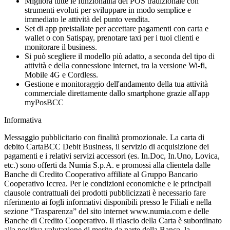
Migliora
tutte le funzionalità del POS tradizionale con
strumenti evoluti per sviluppare in modo semplice e
immediato le attività del punto vendita.
Set di app preistallate
per accettare pagamenti con carta e
wallet o con Satispay, prenotare taxi per i tuoi clienti e
monitorare il business.
Si può scegliere il modello più adatto, a seconda del tipo di
attività e della connessione internet, tra la versione Wi-fi,
Mobile 4G e Cordless.
Gestione e monitoraggio dell'andamento della tua attività
commerciale direttamente dallo smartphone grazie all'app
myPosBCC
Informativa
Messaggio pubblicitario con finalità promozionale. La carta di
debito CartaBCC Debit Business, il servizio di acquisizione dei
pagamenti e i relativi servizi accessori (es. In.Doc, In.Uno, Lovica,
etc.) sono offerti da Numia S.p.A. e promossi alla clientela dalle
Banche di Credito Cooperativo affiliate al Gruppo Bancario
Cooperativo Iccrea. Per le condizioni economiche e le principali
clausole contrattuali dei prodotti pubblicizzati è necessario fare
riferimento ai fogli informativi disponibili presso le Filiali e nella
sezione “Trasparenza” del sito internet www.numia.com e delle
Banche di Credito Cooperativo. Il rilascio della Carta è subordinato
alla positiva valutazione di merito da parte della Banca, la