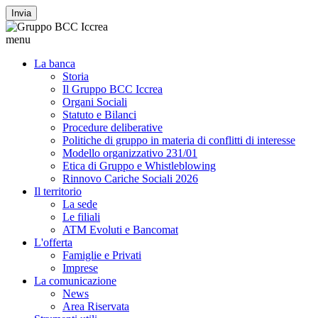
Invia
menu
La banca
Storia
Il Gruppo BCC Iccrea
Organi Sociali
Statuto e Bilanci
Procedure deliberative
Politiche di gruppo in materia di conflitti di interesse
Modello organizzativo 231/01
Etica di Gruppo e Whistleblowing
Rinnovo Cariche Sociali 2026
Il territorio
La sede
Le filiali
ATM Evoluti e Bancomat
L'offerta
Famiglie e Privati
Imprese
La comunicazione
News
Area Riservata