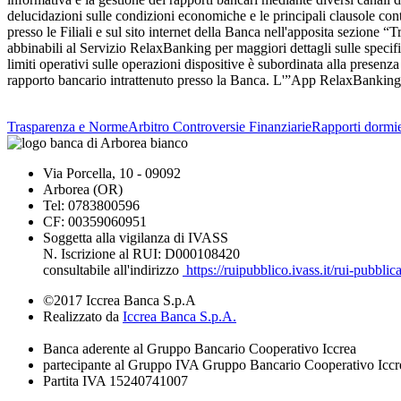
delucidazioni sulle condizioni economiche e le principali clausole con
presso le Filiali e sul sito internet della Banca nell'apposita sezione 
abbinabili al Servizio RelaxBanking per maggiori dettagli sulle specifi
limiti operativi sulle operazioni dispositive è subordinata alla presenza
rapporto bancario intrattenuto presso la Banca. L'”App RelaxBanking” è
Trasparenza e Norme
Arbitro Controversie Finanziarie
Rapporti dormie
Via Porcella, 10 - 09092
Arborea (OR)
Tel: 0783800596
CF: 00359060951
Soggetta alla vigilanza di IVASS
N. Iscrizione al RUI: D000108420
consultabile all'indirizzo
https://ruipubblico.ivass.it/rui-pubbli
©2017 Iccrea Banca S.p.A
Realizzato da
Iccrea Banca S.p.A.
Banca aderente al Gruppo Bancario Cooperativo Iccrea
partecipante al Gruppo IVA Gruppo Bancario Cooperativo Iccr
Partita IVA 15240741007