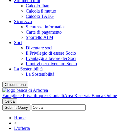
Strumenti utili
Calcolo Iban
Calcola il mutuo
Calcolo TAEG
Sicurezza
Sicurezza informatica
Carte di pagamento
Sportello ATM
Soci
Diventare soci
Il Privilegio di essere Socio
I vantaggi a favore dei Soci
I motivi per diventare Socio
La Sostenibilità
La Sostenibilità
Chiudi menu
Famiglie e Privati
Imprese
Contatti
Area Riservata
Banca Online
Cerca
Home
>
L'offerta