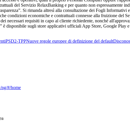
trattuali del Servizio RelaxBanking e per quanto non espressamente indic
“Trasparenza”. Si rimanda altresì alla consultazione dei Fogli Informativi
che condizioni economiche e contrattuali connesse alla fruizione del Ser
 dei necessari requisiti in capo al cliente richiedente, nonché all'approv
 disponibile sugli store applicativi ufficiali App Store, Google Play e
nti
PSD2-TPP
Nuove regole europee di definizione del default
Disconos
ca/ng/#/home
ea