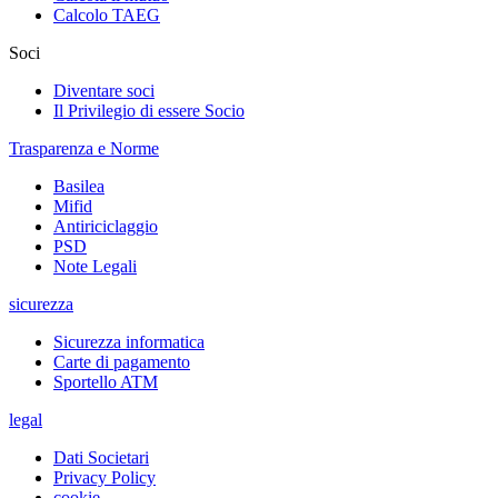
Calcolo TAEG
Soci
Diventare soci
Il Privilegio di essere Socio
Trasparenza e Norme
Basilea
Mifid
Antiriciclaggio
PSD
Note Legali
sicurezza
Sicurezza informatica
Carte di pagamento
Sportello ATM
legal
Dati Societari
Privacy Policy
cookie