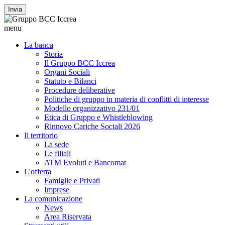
Invia
menu
La banca
Storia
Il Gruppo BCC Iccrea
Organi Sociali
Statuto e Bilanci
Procedure deliberative
Politiche di gruppo in materia di conflitti di interesse
Modello organizzativo 231/01
Etica di Gruppo e Whistleblowing
Rinnovo Cariche Sociali 2026
Il territorio
La sede
Le filiali
ATM Evoluti e Bancomat
L'offerta
Famiglie e Privati
Imprese
La comunicazione
News
Area Riservata