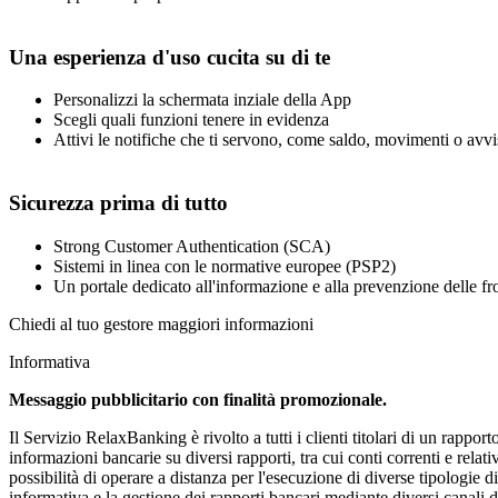
Una esperienza d'uso cucita su di te
Personalizzi la schermata inziale della App
Scegli quali funzioni tenere in evidenza
Attivi le notifiche che ti servono, come saldo, movimenti o avvi
Sicurezza prima di tutto
Strong Customer Authentication (SCA)
Sistemi in linea con le normative europee (PSP2)
Un portale dedicato all'informazione e alla prevenzione delle fr
Chiedi al tuo gestore maggiori informazioni
Informativa
Messaggio pubblicitario con finalità promozionale.
Il Servizio RelaxBanking è rivolto a tutti i clienti titolari di un rappo
informazioni bancarie su diversi rapporti, tra cui conti correnti e re
possibilità di operare a distanza per l'esecuzione di diverse tipologie 
informativa e la gestione dei rapporti bancari mediante diversi canal