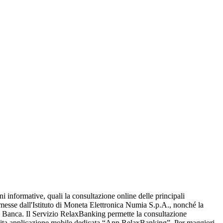
oni informative, quali la consultazione online delle principali
emesse dall'Istituto di Moneta Elettronica Numia S.p.A., nonché la
n la Banca. Il Servizio RelaxBanking permette la consultazione
pposita applicazione mobile dedicata “App RelaxBanking”. Per maggiori