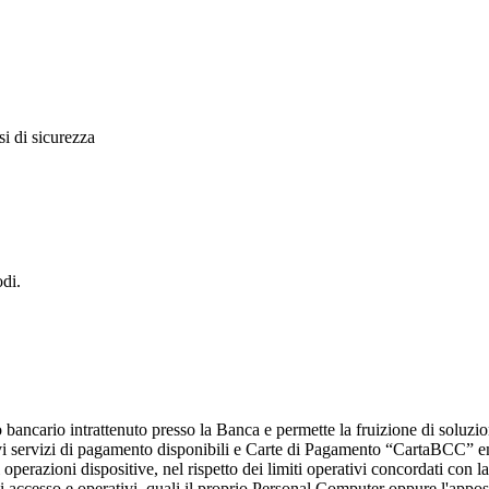
si di sicurezza
odi.
rto bancario intrattenuto presso la Banca e permette la fruizione di soluzi
lativi servizi di pagamento disponibili e Carte di Pagamento “CartaBCC” 
di operazioni dispositive, nel rispetto dei limiti operativi concordati co
i di accesso e operativi, quali il proprio Personal Computer oppure l'a