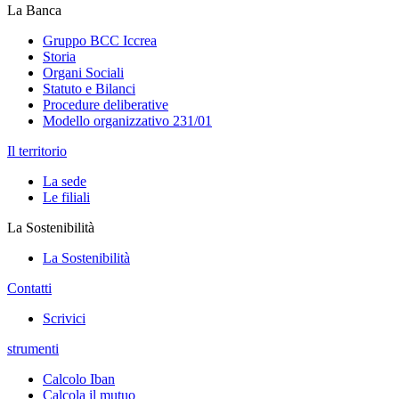
La Banca
Gruppo BCC Iccrea
Storia
Organi Sociali
Statuto e Bilanci
Procedure deliberative
Modello organizzativo 231/01
Il territorio
La sede
Le filiali
La Sostenibilità
La Sostenibilità
Contatti
Scrivici
strumenti
Calcolo Iban
Calcola il mutuo