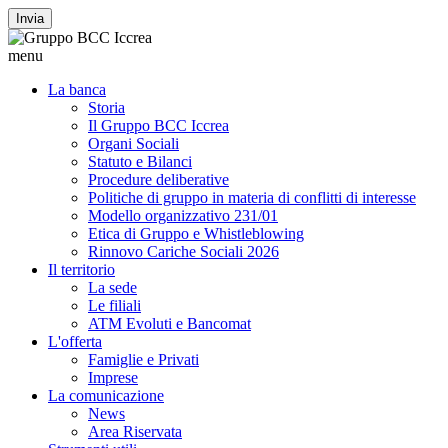
Invia
menu
La banca
Storia
Il Gruppo BCC Iccrea
Organi Sociali
Statuto e Bilanci
Procedure deliberative
Politiche di gruppo in materia di conflitti di interesse
Modello organizzativo 231/01
Etica di Gruppo e Whistleblowing
Rinnovo Cariche Sociali 2026
Il territorio
La sede
Le filiali
ATM Evoluti e Bancomat
L'offerta
Famiglie e Privati
Imprese
La comunicazione
News
Area Riservata