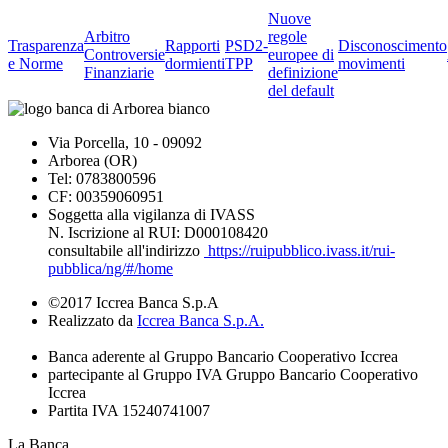
Nuove
Arbitro
regole
Trasparenza
Rapporti
PSD2-
Disconoscimento
Controversie
europee di
e Norme
dormienti
TPP
movimenti
Finanziarie
definizione
del default
Via Porcella, 10 - 09092
Arborea (OR)
Tel: 0783800596
CF: 00359060951
Soggetta alla vigilanza di IVASS
N. Iscrizione al RUI: D000108420
consultabile all'indirizzo
https://ruipubblico.ivass.it/rui-
pubblica/ng/#/home
©2017 Iccrea Banca S.p.A
Realizzato da
Iccrea Banca S.p.A.
Banca aderente al Gruppo Bancario Cooperativo Iccrea
partecipante al Gruppo IVA Gruppo Bancario Cooperativo
Iccrea
Partita IVA 15240741007
La Banca