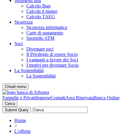
Strumenti utili
Calcolo Iban
Calcola il mutuo
Calcolo TAEG
Sicurezza
Sicurezza informatica
Carte di pagamento
Sportello ATM
Soci
Diventare soci
Il Privilegio di essere Socio
I vantaggi a favore dei Soci
I motivi per diventare Socio
La Sostenibilità
La Sostenibilità
Chiudi menu
Famiglie e Privati
Imprese
Contatti
Area Riservata
Banca Online
Cerca
Home
>
L'offerta