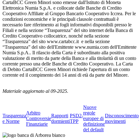
CartaBCC Green Minori sono emesse dall'Istituto di Moneta
Elettronica Numia S.p.A. e collocate dalle Banche di Credito
Cooperativo Affiliate al Gruppo Bancario Cooperativo Iccrea. Per le
condizioni economiche e le principali clausole contrattuali è
necessario fare riferimento ai fogli informativi disponibili presso le
Filiali e nella sezione “Trasparenza” del sito internet della Banca di
Credito Cooperativo collocatrice, nonché nella sezione
“Trasparenza” del sito www.cartabcc.it e nella sezione
“Trasparenza” del sito dell'Emittente www.numia.com dell'Emittente
Numia S.p.A.. Il rilascio della Carta è subordinato alla positiva
valutazione di merito da parte della Banca e alla titolarità di un conto
corrente presso una delle Banche di Credito Cooperativo. La Carta
di Debito CartaBCC Green Minori richiede l'apertura di un conto
corrente ed il compimento dei 14 anni di età da parte del Minore.
Materiale aggiornato al 09-2025.
Nuove
Arbitro
regole
Trasparenza
Rapporti
PSD2-
Disconoscimento
Controversie
europee di
e Norme
dormienti
TPP
movimenti
Finanziarie
definizione
del default