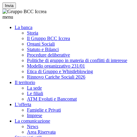
Invia
menu
La banca
Storia
Il Gruppo BCC Iccrea
Organi Sociali
Statuto e Bilanci
Procedure deliberative
Politiche di gruppo in materia di conflitti di interesse
Modello organizzativo 231/01
Etica di Gruppo e Whistleblowing
Rinnovo Cariche Sociali 2026
Il territorio
La sede
Le filiali
ATM Evoluti e Bancomat
L'offerta
Famiglie e Privati
Imprese
La comunicazione
News
Area Riservata