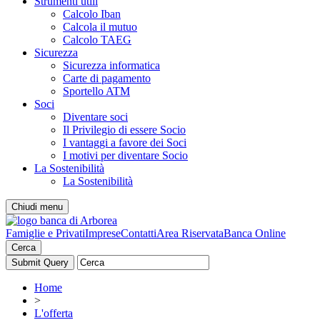
Strumenti utili
Calcolo Iban
Calcola il mutuo
Calcolo TAEG
Sicurezza
Sicurezza informatica
Carte di pagamento
Sportello ATM
Soci
Diventare soci
Il Privilegio di essere Socio
I vantaggi a favore dei Soci
I motivi per diventare Socio
La Sostenibilità
La Sostenibilità
Chiudi menu
Famiglie e Privati
Imprese
Contatti
Area Riservata
Banca Online
Cerca
Home
>
L'offerta