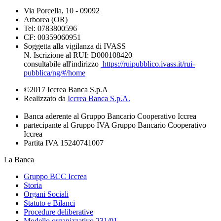
Via Porcella, 10 - 09092
Arborea (OR)
Tel: 0783800596
CF: 00359060951
Soggetta alla vigilanza di IVASS
N. Iscrizione al RUI: D000108420
consultabile all'indirizzo
https://ruipubblico.ivass.it/rui-
pubblica/ng/#/home
©2017 Iccrea Banca S.p.A
Realizzato da
Iccrea Banca S.p.A.
Banca aderente al Gruppo Bancario Cooperativo Iccrea
partecipante al Gruppo IVA Gruppo Bancario Cooperativo
Iccrea
Partita IVA 15240741007
La Banca
Gruppo BCC Iccrea
Storia
Organi Sociali
Statuto e Bilanci
Procedure deliberative
Modello organizzativo 231/01