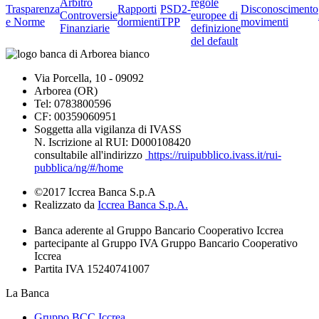
Arbitro
regole
Trasparenza
Rapporti
PSD2-
Disconoscimento
Controversie
europee di
e Norme
dormienti
TPP
movimenti
Finanziarie
definizione
del default
Via Porcella, 10 - 09092
Arborea (OR)
Tel: 0783800596
CF: 00359060951
Soggetta alla vigilanza di IVASS
N. Iscrizione al RUI: D000108420
consultabile all'indirizzo
https://ruipubblico.ivass.it/rui-
pubblica/ng/#/home
©2017 Iccrea Banca S.p.A
Realizzato da
Iccrea Banca S.p.A.
Banca aderente al Gruppo Bancario Cooperativo Iccrea
partecipante al Gruppo IVA Gruppo Bancario Cooperativo
Iccrea
Partita IVA 15240741007
La Banca
Gruppo BCC Iccrea