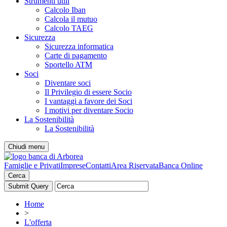
Strumenti utili
Calcolo Iban
Calcola il mutuo
Calcolo TAEG
Sicurezza
Sicurezza informatica
Carte di pagamento
Sportello ATM
Soci
Diventare soci
Il Privilegio di essere Socio
I vantaggi a favore dei Soci
I motivi per diventare Socio
La Sostenibilità
La Sostenibilità
Chiudi menu
Famiglie e Privati
Imprese
Contatti
Area Riservata
Banca Online
Cerca
Home
>
L'offerta