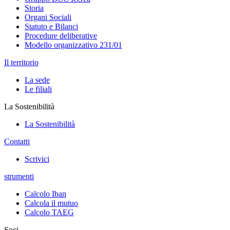
Storia
Organi Sociali
Statuto e Bilanci
Procedure deliberative
Modello organizzativo 231/01
Il territorio
La sede
Le filiali
La Sostenibilità
La Sostenibilità
Contatti
Scrivici
strumenti
Calcolo Iban
Calcola il mutuo
Calcolo TAEG
Soci