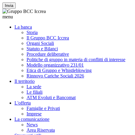
Invia
menu
La banca
Storia
Il Gruppo BCC Iccrea
Organi Sociali
Statuto e Bilanci
Procedure deliberative
Politiche di gruppo in materia di conflitti di interesse
Modello organizzativo 231/01
Etica di Gruppo e Whistleblowing
Rinnovo Cariche Sociali 2026
Il territorio
La sede
Le filiali
ATM Evoluti e Bancomat
L'offerta
Famiglie e Privati
Imprese
La comunicazione
News
Area Riservata