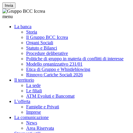
Invia
menu
La banca
Storia
Il Gruppo BCC Iccrea
Organi Sociali
Statuto e Bilanci
Procedure deliberative
Politiche di gruppo in materia di conflitti di interesse
Modello organizzativo 231/01
Etica di Gruppo e Whistleblowing
Rinnovo Cariche Sociali 2026
Il territorio
La sede
Le filiali
ATM Evoluti e Bancomat
L'offerta
Famiglie e Privati
Imprese
La comunicazione
News
Area Riservata