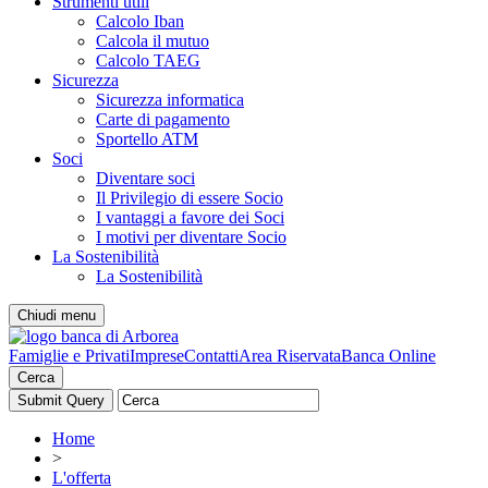
Strumenti utili
Calcolo Iban
Calcola il mutuo
Calcolo TAEG
Sicurezza
Sicurezza informatica
Carte di pagamento
Sportello ATM
Soci
Diventare soci
Il Privilegio di essere Socio
I vantaggi a favore dei Soci
I motivi per diventare Socio
La Sostenibilità
La Sostenibilità
Chiudi menu
Famiglie e Privati
Imprese
Contatti
Area Riservata
Banca Online
Cerca
Home
>
L'offerta