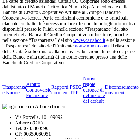
Le carte di credito aziendali CartaBCC Corporate sono emesse
dall'Istituto di Moneta Elettronica Numia S.p.A. e collocate dalle
Banche di Credito Cooperativo Affiliate al Gruppo Bancario
Cooperativo Iccrea. Per le condizioni economiche e le principali
clausole contrattuali è necessario fare riferimento ai fogli informativi
disponibili presso le Filiali e nella sezione “Trasparenza” del sito
internet della Banca di Credito Cooperativo collocatrice, nonché
nella sezione “Trasparenza” del sito
www.cartabcc.it
e nella sezione
“Trasparenza” del sito dell'Emittente
www.numia.com
. Il rilascio
della Carta è subordinato alla positiva valutazione di merito da parte
della Banca e alla titolarità di un conto corrente presso una delle
Banche di Credito Cooperativo.
Nuove
Arbitro
regole
Trasparenza
Rapporti
PSD2-
Disconoscimento
Controversie
europee di
e Norme
dormienti
TPP
movimenti
Finanziarie
definizione
del default
Via Porcella, 10 - 09092
Arborea (OR)
Tel: 0783800596
CF: 00359060951