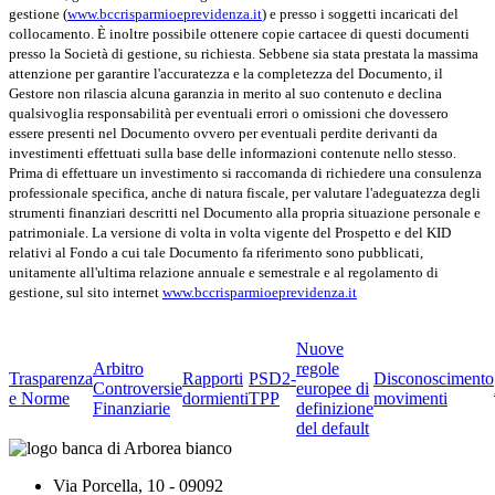
gestione (
www.bccrisparmioeprevidenza.it
) e presso i soggetti incaricati del
collocamento. È inoltre possibile ottenere copie cartacee di questi documenti
presso la Società di gestione, su richiesta. Sebbene sia stata prestata la massima
attenzione per garantire l'accuratezza e la completezza del Documento, il
Gestore non rilascia alcuna garanzia in merito al suo contenuto e declina
qualsivoglia responsabilità per eventuali errori o omissioni che dovessero
essere presenti nel Documento ovvero per eventuali perdite derivanti da
investimenti effettuati sulla base delle informazioni contenute nello stesso.
Prima di effettuare un investimento si raccomanda di richiedere una consulenza
professionale specifica, anche di natura fiscale, per valutare l'adeguatezza degli
strumenti finanziari descritti nel Documento alla propria situazione personale e
patrimoniale. La versione di volta in volta vigente del Prospetto e del KID
relativi al Fondo a cui tale Documento fa riferimento sono pubblicati,
unitamente all'ultima relazione annuale e semestrale e al regolamento di
gestione, sul sito internet
www.bccrisparmioeprevidenza.it
Nuove
Arbitro
regole
Trasparenza
Rapporti
PSD2-
Disconoscimento
Controversie
europee di
e Norme
dormienti
TPP
movimenti
Finanziarie
definizione
del default
Via Porcella, 10 - 09092