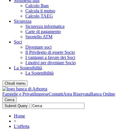
Strumenti utili
Calcolo Iban
Calcola il mutuo
Calcolo TAEG
Sicurezza
Sicurezza informatica
Carte di pagamento
Sportello ATM
Soci
Diventare soci
Il Privilegio di essere Socio
I vantaggi a favore dei Soci
I motivi per diventare Socio
La Sostenibilità
La Sostenibilità
Chiudi menu
Famiglie e Privati
Imprese
Contatti
Area Riservata
Banca Online
Cerca
Home
>
L'offerta