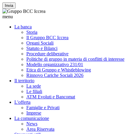
Invia
menu
La banca
Storia
Il Gruppo BCC Iccrea
Organi Sociali
Statuto e Bilanci
Procedure deliberative
Politiche di gruppo in materia di conflitti di interesse
Modello organizzativo 231/01
Etica di Gruppo e Whistleblowing
Rinnovo Cariche Sociali 2026
Il territorio
La sede
Le filiali
ATM Evoluti e Bancomat
L'offerta
Famiglie e Privati
Imprese
La comunicazione
News
Area Riservata