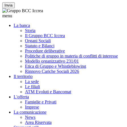
Invia
menu
La banca
Storia
Il Gruppo BCC Iccrea
Organi Sociali
Statuto e Bilanci
Procedure deliberative
Politiche di gruppo in materia di conflitti di interesse
Modello organizzativo 231/01
Etica di Gruppo e Whistleblowing
Rinnovo Cariche Sociali 2026
Il territorio
La sede
Le filiali
ATM Evoluti e Bancomat
L'offerta
Famiglie e Privati
Imprese
La comunicazione
News
Area Riservata