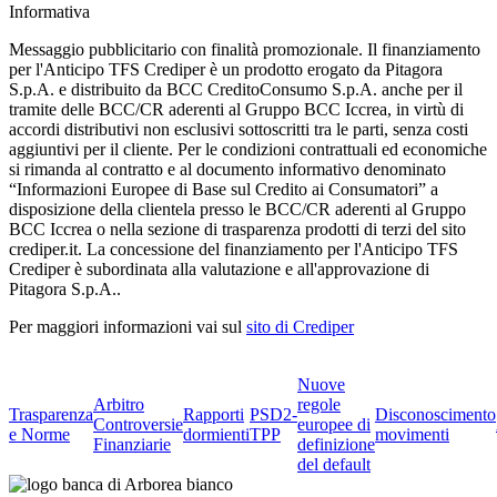
Informativa
Messaggio pubblicitario con finalità promozionale. Il finanziamento
per l'Anticipo TFS Crediper è un prodotto erogato da Pitagora
S.p.A. e distribuito da BCC CreditoConsumo S.p.A. anche per il
tramite delle BCC/CR aderenti al Gruppo BCC Iccrea, in virtù di
accordi distributivi non esclusivi sottoscritti tra le parti, senza costi
aggiuntivi per il cliente. Per le condizioni contrattuali ed economiche
si rimanda al contratto e al documento informativo denominato
“Informazioni Europee di Base sul Credito ai Consumatori” a
disposizione della clientela presso le BCC/CR aderenti al Gruppo
BCC Iccrea o nella sezione di trasparenza prodotti di terzi del sito
crediper.it. La concessione del finanziamento per l'Anticipo TFS
Crediper è subordinata alla valutazione e all'approvazione di
Pitagora S.p.A..
Per maggiori informazioni vai sul
sito di Crediper
Nuove
Arbitro
regole
Trasparenza
Rapporti
PSD2-
Disconoscimento
Controversie
europee di
e Norme
dormienti
TPP
movimenti
Finanziarie
definizione
del default