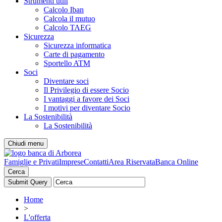
Strumenti utili
Calcolo Iban
Calcola il mutuo
Calcolo TAEG
Sicurezza
Sicurezza informatica
Carte di pagamento
Sportello ATM
Soci
Diventare soci
Il Privilegio di essere Socio
I vantaggi a favore dei Soci
I motivi per diventare Socio
La Sostenibilità
La Sostenibilità
Chiudi menu
Famiglie e Privati
Imprese
Contatti
Area Riservata
Banca Online
Cerca
Home
>
L'offerta