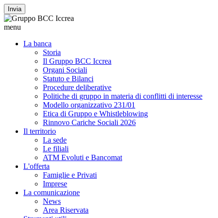
Invia
menu
La banca
Storia
Il Gruppo BCC Iccrea
Organi Sociali
Statuto e Bilanci
Procedure deliberative
Politiche di gruppo in materia di conflitti di interesse
Modello organizzativo 231/01
Etica di Gruppo e Whistleblowing
Rinnovo Cariche Sociali 2026
Il territorio
La sede
Le filiali
ATM Evoluti e Bancomat
L'offerta
Famiglie e Privati
Imprese
La comunicazione
News
Area Riservata