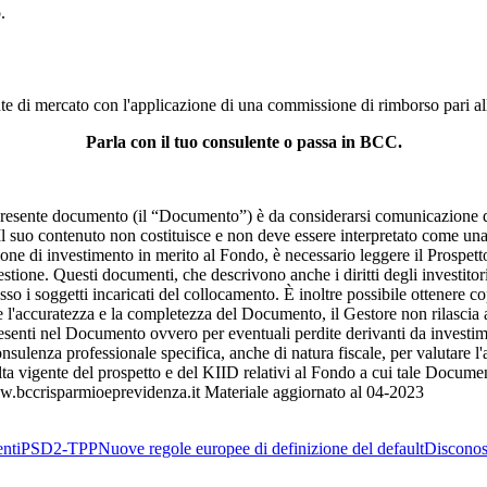
.
te di mercato con l'applicazione di una commissione di rimborso pari al
Parla con il tuo consulente o passa in BCC.
te documento (il “Documento”) è da considerarsi comunicazione di
 suo contenuto non costituisce e non deve essere interpretato come una c
sione di investimento in merito al Fondo, è necessario leggere il Prospett
tione. Questi documenti, che descrivono anche i diritti degli investitor
 i soggetti incaricati del collocamento. È inoltre possibile ottenere co
re l'accuratezza e la completezza del Documento, il Gestore non rilascia
esenti nel Documento ovvero per eventuali perdite derivanti da investimen
sulenza professionale specifica, anche di natura fiscale, per valutare l'
lta vigente del prospetto e del KIID relativi al Fondo a cui tale Documen
www.bccrisparmioeprevidenza.it Materiale aggiornato al 04-2023
nti
PSD2-TPP
Nuove regole europee di definizione del default
Disconos