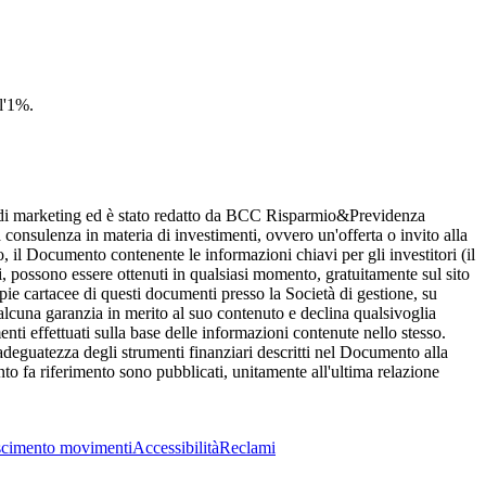
l'1%.
 marketing ed è stato redatto da BCC Risparmio&Previdenza
onsulenza in materia di investimenti, ovvero un'offerta o invito alla
o, il Documento contenente le informazioni chiavi per gli investitori (il
i, possono essere ottenuti in qualsiasi momento, gratuitamente sul sito
pie cartacee di questi documenti presso la Società di gestione, su
 alcuna garanzia in merito al suo contenuto e declina qualsivoglia
ti effettuati sulla base delle informazioni contenute nello stesso.
adeguatezza degli strumenti finanziari descritti nel Documento alla
to fa riferimento sono pubblicati, unitamente all'ultima relazione
cimento movimenti
Accessibilità
Reclami