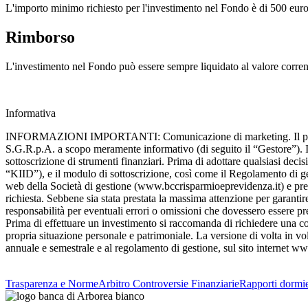
L'importo minimo richiesto per l'investimento nel Fondo è di 500 euro
Rimborso
L'investimento nel Fondo può essere sempre liquidato al valore corren
Informativa
INFORMAZIONI IMPORTANTI: Comunicazione di marketing. Il presen
S.G.R.p.A. a scopo meramente informativo (di seguito il “Gestore”). Il
sottoscrizione di strumenti finanziari. Prima di adottare qualsiasi deci
“KIID”), e il modulo di sottoscrizione, così come il Regolamento di ges
web della Società di gestione (www.bccrisparmioeprevidenza.it) e presso
richiesta. Sebbene sia stata prestata la massima attenzione per garanti
responsabilità per eventuali errori o omissioni che dovessero essere pr
Prima di effettuare un investimento si raccomanda di richiedere una con
propria situazione personale e patrimoniale. La versione di volta in vo
annuale e semestrale e al regolamento di gestione, sul sito internet 
Trasparenza e Norme
Arbitro Controversie Finanziarie
Rapporti dormie