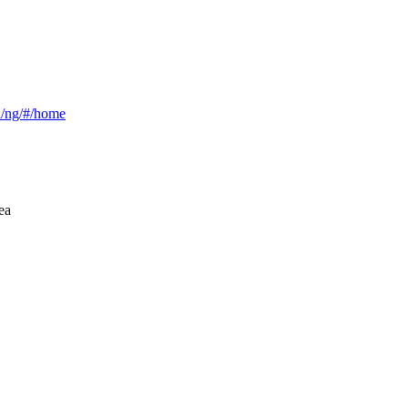
ca/ng/#/home
ea