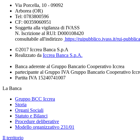
Via Porcella, 10 - 09092
Arborea (OR)
Tel: 0783800596
CF: 00359060951
Soggetta alla vigilanza di IVASS
N. Iscrizione al RUI: D000108420
consultabile all'indirizzo
https://ruipubblico.ivass.it/rui-pubbli
©2017 Iccrea Banca S.p.A
Realizzato da
Iccrea Banca S.p.A.
Banca aderente al Gruppo Bancario Cooperativo Iccrea
partecipante al Gruppo IVA Gruppo Bancario Cooperativo Iccr
Partita IVA 15240741007
La Banca
Gruppo BCC Iccrea
Storia
Organi Sociali
Statuto e Bilanci
Procedure deliberative
Modello organizzativo 231/01
Il territorio