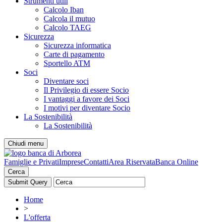
Strumenti utili
Calcolo Iban
Calcola il mutuo
Calcolo TAEG
Sicurezza
Sicurezza informatica
Carte di pagamento
Sportello ATM
Soci
Diventare soci
Il Privilegio di essere Socio
I vantaggi a favore dei Soci
I motivi per diventare Socio
La Sostenibilità
La Sostenibilità
Chiudi menu
Famiglie e Privati
Imprese
Contatti
Area Riservata
Banca Online
Cerca
Home
>
L'offerta