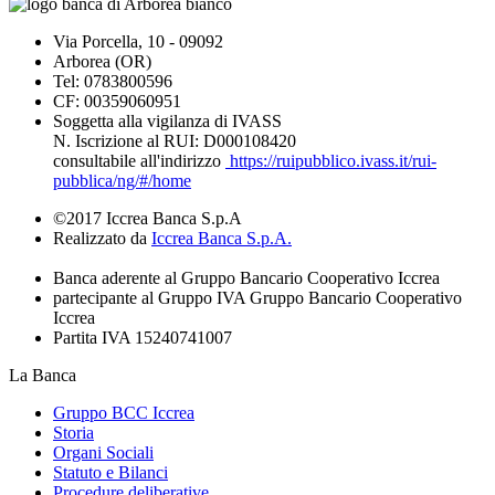
Via Porcella, 10 - 09092
Arborea (OR)
Tel: 0783800596
CF: 00359060951
Soggetta alla vigilanza di IVASS
N. Iscrizione al RUI: D000108420
consultabile all'indirizzo
https://ruipubblico.ivass.it/rui-
pubblica/ng/#/home
©2017 Iccrea Banca S.p.A
Realizzato da
Iccrea Banca S.p.A.
Banca aderente al Gruppo Bancario Cooperativo Iccrea
partecipante al Gruppo IVA Gruppo Bancario Cooperativo
Iccrea
Partita IVA 15240741007
La Banca
Gruppo BCC Iccrea
Storia
Organi Sociali
Statuto e Bilanci
Procedure deliberative