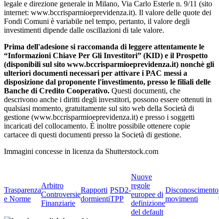
legale e direzione generale in Milano, Via Carlo Esterle n. 9/11 (sito
internet: www.bccrisparmioeprevidenza.it). Il valore delle quote dei
Fondi Comuni è variabile nel tempo, pertanto, il valore degli
investimenti dipende dalle oscillazioni di tale valore.
Prima dell'adesione si raccomanda di leggere attentamente le
“Informazioni Chiave Per Gli Investitori” (KID) e il Prospetto
(disponibili sul sito www.bccrisparmioeprevidenza.it) nonchè gli
ulteriori documenti necessari per attivare i PAC messi a
disposizione dal proponente l'investimento, presso le filiali delle
Banche di Credito Cooperativo.
Questi documenti, che
descrivono anche i diritti degli investitori, possono essere ottenuti in
qualsiasi momento, gratuitamente sul sito web della Società di
gestione (www.bccrisparmioeprevidenza.it) e presso i soggetti
incaricati del collocamento. È inoltre possibile ottenere copie
cartacee di questi documenti presso la Società di gestione.
Immagini concesse in licenza da Shutterstock.com
Nuove
Arbitro
regole
Trasparenza
Rapporti
PSD2-
Disconoscimento
Controversie
europee di
e Norme
dormienti
TPP
movimenti
Finanziarie
definizione
del default