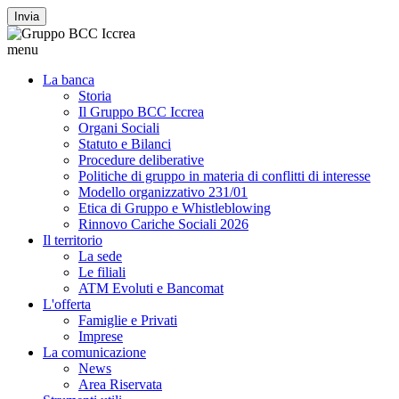
Invia
menu
La banca
Storia
Il Gruppo BCC Iccrea
Organi Sociali
Statuto e Bilanci
Procedure deliberative
Politiche di gruppo in materia di conflitti di interesse
Modello organizzativo 231/01
Etica di Gruppo e Whistleblowing
Rinnovo Cariche Sociali 2026
Il territorio
La sede
Le filiali
ATM Evoluti e Bancomat
L'offerta
Famiglie e Privati
Imprese
La comunicazione
News
Area Riservata