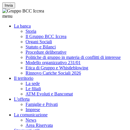
Invia
menu
La banca
Storia
Il Gruppo BCC Iccrea
Organi Sociali
Statuto e Bilanci
Procedure deliberative
Politiche di gruppo in materia di conflitti di interesse
Modello organizzativo 231/01
Etica di Gruppo e Whistleblowing
Rinnovo Cariche Sociali 2026
Il territorio
La sede
Le filiali
ATM Evoluti e Bancomat
L'offerta
Famiglie e Privati
Imprese
La comunicazione
News
Area Riservata