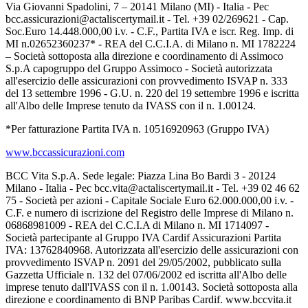
Via Giovanni Spadolini, 7 – 20141 Milano (MI) - Italia - Pec
bcc.assicurazioni@actaliscertymail.it - Tel. +39 02/269621 - Cap.
Soc.Euro 14.448.000,00 i.v. - C.F., Partita IVA e iscr. Reg. Imp. di
MI n.02652360237* - REA del C.C.I.A. di Milano n. MI 1782224
– Società sottoposta alla direzione e coordinamento di Assimoco
S.p.A capogruppo del Gruppo Assimoco - Società autorizzata
all'esercizio delle assicurazioni con provvedimento ISVAP n. 333
del 13 settembre 1996 - G.U. n. 220 del 19 settembre 1996 e iscritta
all'Albo delle Imprese tenuto da IVASS con il n. 1.00124.
*Per fatturazione Partita IVA n. 10516920963 (Gruppo IVA)
www.bccassicurazioni.com
BCC Vita S.p.A. Sede legale: Piazza Lina Bo Bardi 3 - 20124
Milano - Italia - Pec bcc.vita@actaliscertymail.it - Tel. +39 02 46 62
75 - Società per azioni - Capitale Sociale Euro 62.000.000,00 i.v. -
C.F. e numero di iscrizione del Registro delle Imprese di Milano n.
06868981009 - REA del C.C.I.A di Milano n. MI 1714097 -
Società partecipante al Gruppo IVA Cardif Assicurazioni Partita
IVA: 13762840968. Autorizzata all'esercizio delle assicurazioni con
provvedimento ISVAP n. 2091 del 29/05/2002, pubblicato sulla
Gazzetta Ufficiale n. 132 del 07/06/2002 ed iscritta all'Albo delle
imprese tenuto dall'IVASS con il n. 1.00143. Società sottoposta alla
direzione e coordinamento di BNP Paribas Cardif. www.bccvita.it