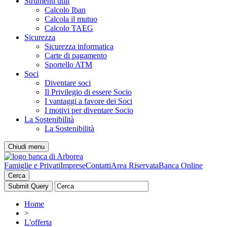
Strumenti utili
Calcolo Iban
Calcola il mutuo
Calcolo TAEG
Sicurezza
Sicurezza informatica
Carte di pagamento
Sportello ATM
Soci
Diventare soci
Il Privilegio di essere Socio
I vantaggi a favore dei Soci
I motivi per diventare Socio
La Sostenibilità
La Sostenibilità
Chiudi menu
Famiglie e Privati
Imprese
Contatti
Area Riservata
Banca Online
Cerca
Home
>
L'offerta