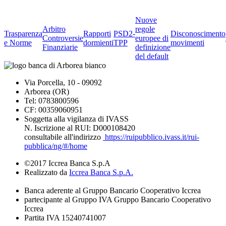
Nuove
Arbitro
regole
Trasparenza
Rapporti
PSD2-
Disconoscimento
Controversie
europee di
e Norme
dormienti
TPP
movimenti
Finanziarie
definizione
del default
Via Porcella, 10 - 09092
Arborea (OR)
Tel: 0783800596
CF: 00359060951
Soggetta alla vigilanza di IVASS
N. Iscrizione al RUI: D000108420
consultabile all'indirizzo
https://ruipubblico.ivass.it/rui-
pubblica/ng/#/home
©2017 Iccrea Banca S.p.A
Realizzato da
Iccrea Banca S.p.A.
Banca aderente al Gruppo Bancario Cooperativo Iccrea
partecipante al Gruppo IVA Gruppo Bancario Cooperativo
Iccrea
Partita IVA 15240741007