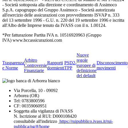
- Società sottoposta alla direzione e coordinamento di Assimoco
S.p.A. capogruppo del Gruppo Assimoco - Società autorizzata
all'esercizio delle assicurazioni con provvedimento ISVAP n. 333
del 13 settembre 1996 - G.U. n. 220 del 19 settembre 1996 e iscritta
all'Albo delle Imprese tenuto da IVASS con il n. 1.00124.
*Per fatturazione Partita IVA n. 10516920963 (Gruppo
IVA) www.bccassicurazioni.com
Nuove
Arbitro
regole
Trasparenza
Rapporti
PSD2-
Disconoscimento
Controversie
europee di
e Norme
dormienti
TPP
movimenti
Finanziarie
definizione
del default
Via Porcella, 10 - 09092
Arborea (OR)
Tel: 0783800596
CF: 00359060951
Soggetta alla vigilanza di IVASS
N. Iscrizione al RUI: D000108420
consultabile all'indirizzo
https://ruipubblico.ivass.it/rui-
pubblica/ng/#/home