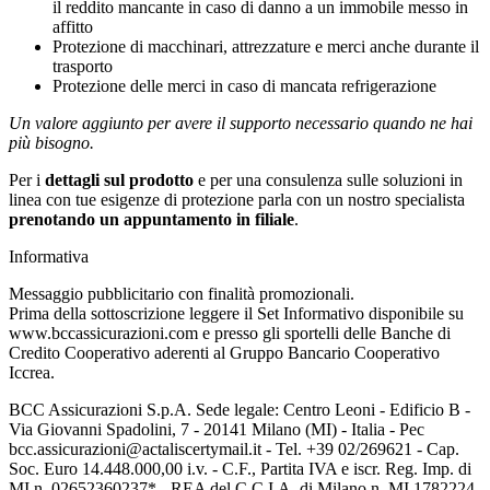
il reddito mancante in caso di danno a un immobile messo in
affitto
Protezione di macchinari, attrezzature e merci anche durante il
trasporto
Protezione delle merci in caso di mancata refrigerazione
Un valore aggiunto per avere il supporto necessario quando ne hai
più bisogno.
Per i
dettagli sul prodotto
e per una consulenza sulle soluzioni in
linea con tue esigenze di protezione parla con un nostro specialista
prenotando un appuntamento in filiale
.
Informativa
Messaggio pubblicitario con finalità promozionali.
Prima della sottoscrizione leggere il Set Informativo disponibile su
www.bccassicurazioni.com e presso gli sportelli delle Banche di
Credito Cooperativo aderenti al Gruppo Bancario Cooperativo
Iccrea.
BCC Assicurazioni S.p.A. Sede legale: Centro Leoni - Edificio B -
Via Giovanni Spadolini, 7 - 20141 Milano (MI) - Italia - Pec
bcc.assicurazioni@actaliscertymail.it - Tel. +39 02/269621 - Cap.
Soc. Euro 14.448.000,00 i.v. - C.F., Partita IVA e iscr. Reg. Imp. di
MI n. 02652360237* - REA del C.C.I.A. di Milano n. MI 1782224