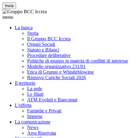
Invia
menu
La banca
Storia
Il Gruppo BCC Iccrea
Organi Sociali
Statuto e Bilanci
Procedure deliberative
Politiche di gruppo in materia di conflitti di interesse
Modello organizzativo 231/01
Etica di Gruppo e Whistleblowing
Rinnovo Cariche Sociali 2026
Il territorio
La sede
Le filiali
ATM Evoluti e Bancomat
L'offerta
Famiglie e Privati
Imprese
La comunicazione
News
Area Riservata