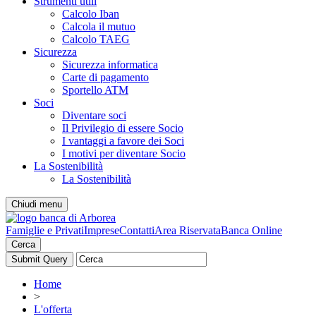
Strumenti utili
Calcolo Iban
Calcola il mutuo
Calcolo TAEG
Sicurezza
Sicurezza informatica
Carte di pagamento
Sportello ATM
Soci
Diventare soci
Il Privilegio di essere Socio
I vantaggi a favore dei Soci
I motivi per diventare Socio
La Sostenibilità
La Sostenibilità
Chiudi menu
Famiglie e Privati
Imprese
Contatti
Area Riservata
Banca Online
Cerca
Home
>
L'offerta