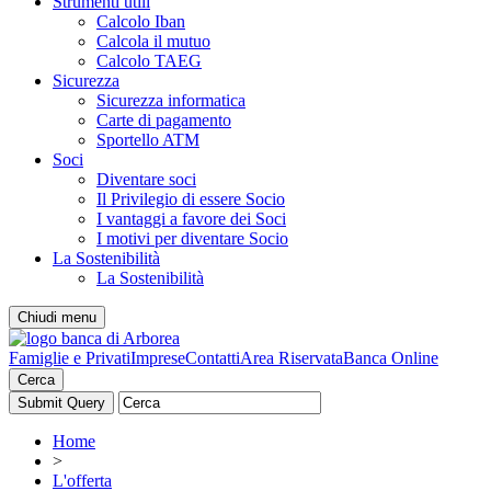
Strumenti utili
Calcolo Iban
Calcola il mutuo
Calcolo TAEG
Sicurezza
Sicurezza informatica
Carte di pagamento
Sportello ATM
Soci
Diventare soci
Il Privilegio di essere Socio
I vantaggi a favore dei Soci
I motivi per diventare Socio
La Sostenibilità
La Sostenibilità
Chiudi menu
Famiglie e Privati
Imprese
Contatti
Area Riservata
Banca Online
Cerca
Home
>
L'offerta