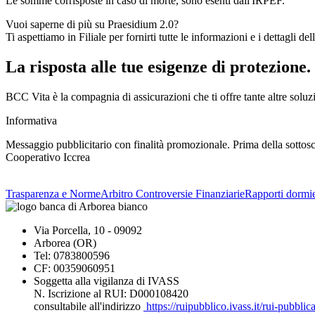
Le somme corrisposte in caso di morte, sono esenti dall'IRPEF.
Vuoi saperne di più su Praesidium 2.0?
Ti aspettiamo in Filiale per fornirti tutte le informazioni e i dettagli dell
La risposta alle tue esigenze di protezione.
BCC Vita è la compagnia di assicurazioni che ti offre tante altre soluzio
Informativa
Messaggio pubblicitario con finalità promozionale. Prima della sottoscr
Cooperativo Iccrea
Trasparenza e Norme
Arbitro Controversie Finanziarie
Rapporti dormie
Via Porcella, 10 - 09092
Arborea (OR)
Tel: 0783800596
CF: 00359060951
Soggetta alla vigilanza di IVASS
N. Iscrizione al RUI: D000108420
consultabile all'indirizzo
https://ruipubblico.ivass.it/rui-pubbli