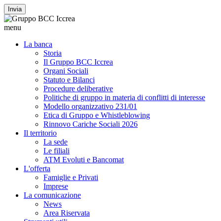
Invia
menu
La banca
Storia
Il Gruppo BCC Iccrea
Organi Sociali
Statuto e Bilanci
Procedure deliberative
Politiche di gruppo in materia di conflitti di interesse
Modello organizzativo 231/01
Etica di Gruppo e Whistleblowing
Rinnovo Cariche Sociali 2026
Il territorio
La sede
Le filiali
ATM Evoluti e Bancomat
L'offerta
Famiglie e Privati
Imprese
La comunicazione
News
Area Riservata