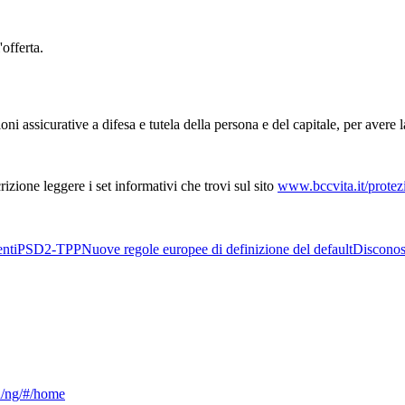
'offerta.
ni assicurative a difesa e tutela della persona e del capitale, per avere l
izione leggere i set informativi che trovi sul sito
www.bccvita.it/protez
nti
PSD2-TPP
Nuove regole europee di definizione del default
Disconos
ca/ng/#/home