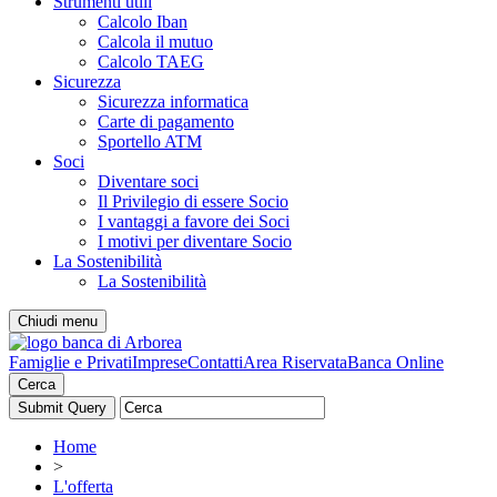
Strumenti utili
Calcolo Iban
Calcola il mutuo
Calcolo TAEG
Sicurezza
Sicurezza informatica
Carte di pagamento
Sportello ATM
Soci
Diventare soci
Il Privilegio di essere Socio
I vantaggi a favore dei Soci
I motivi per diventare Socio
La Sostenibilità
La Sostenibilità
Chiudi menu
Famiglie e Privati
Imprese
Contatti
Area Riservata
Banca Online
Cerca
Home
>
L'offerta