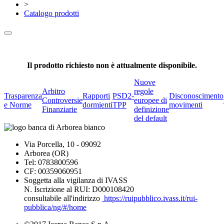
>
Catalogo prodotti
Il prodotto richiesto non è attualmente disponibile.
Nuove
Arbitro
regole
Trasparenza
Rapporti
PSD2-
Disconoscimento
Controversie
europee di
e Norme
dormienti
TPP
movimenti
Finanziarie
definizione
del default
Via Porcella, 10 - 09092
Arborea (OR)
Tel: 0783800596
CF: 00359060951
Soggetta alla vigilanza di IVASS
N. Iscrizione al RUI: D000108420
consultabile all'indirizzo
https://ruipubblico.ivass.it/rui-
pubblica/ng/#/home