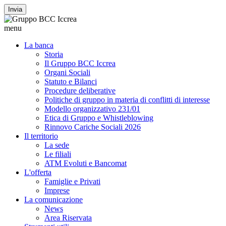
Invia
menu
La banca
Storia
Il Gruppo BCC Iccrea
Organi Sociali
Statuto e Bilanci
Procedure deliberative
Politiche di gruppo in materia di conflitti di interesse
Modello organizzativo 231/01
Etica di Gruppo e Whistleblowing
Rinnovo Cariche Sociali 2026
Il territorio
La sede
Le filiali
ATM Evoluti e Bancomat
L'offerta
Famiglie e Privati
Imprese
La comunicazione
News
Area Riservata