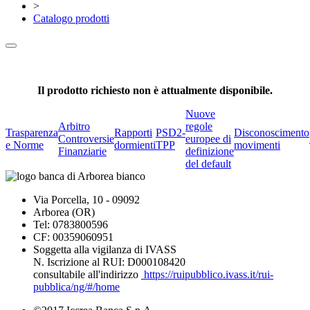
>
Catalogo prodotti
Il prodotto richiesto non è attualmente disponibile.
Nuove
Arbitro
regole
Trasparenza
Rapporti
PSD2-
Disconoscimento
Controversie
europee di
e Norme
dormienti
TPP
movimenti
Finanziarie
definizione
del default
Via Porcella, 10 - 09092
Arborea (OR)
Tel: 0783800596
CF: 00359060951
Soggetta alla vigilanza di IVASS
N. Iscrizione al RUI: D000108420
consultabile all'indirizzo
https://ruipubblico.ivass.it/rui-
pubblica/ng/#/home