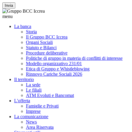
Invia
menu
La banca
Storia
Il Gruppo BCC Iccrea
Organi Sociali
Statuto e Bilanci
Procedure deliberative
Politiche di gruppo in materia di conflitti di interesse
Modello organizzativo 231/01
Etica di Gruppo e Whistleblowing
Rinnovo Cariche Sociali 2026
Il territorio
La sede
Le filiali
ATM Evoluti e Bancomat
L'offerta
Famiglie e Privati
Imprese
La comunicazione
News
Area Riservata