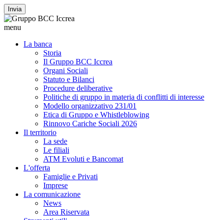
Invia
menu
La banca
Storia
Il Gruppo BCC Iccrea
Organi Sociali
Statuto e Bilanci
Procedure deliberative
Politiche di gruppo in materia di conflitti di interesse
Modello organizzativo 231/01
Etica di Gruppo e Whistleblowing
Rinnovo Cariche Sociali 2026
Il territorio
La sede
Le filiali
ATM Evoluti e Bancomat
L'offerta
Famiglie e Privati
Imprese
La comunicazione
News
Area Riservata