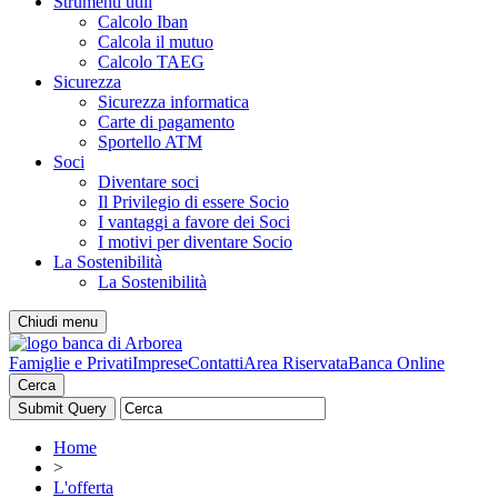
Strumenti utili
Calcolo Iban
Calcola il mutuo
Calcolo TAEG
Sicurezza
Sicurezza informatica
Carte di pagamento
Sportello ATM
Soci
Diventare soci
Il Privilegio di essere Socio
I vantaggi a favore dei Soci
I motivi per diventare Socio
La Sostenibilità
La Sostenibilità
Chiudi menu
Famiglie e Privati
Imprese
Contatti
Area Riservata
Banca Online
Cerca
Home
>
L'offerta