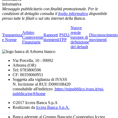
Informativa
Messaggio pubblicitario con finalità promozionale. Per le
condizioni di dettaglio consulta il
foglio informativo
disponibile
presso tutte le filiali o sul sito internet della Banca.
Nuove
Arbitro
regole
Trasparenza
Rapporti
PSD2-
Disconoscimento
Controversie
europee di
e Norme
dormienti
TPP
movimenti
Finanziarie
definizione
del default
Via Porcella, 10 - 09092
Arborea (OR)
Tel: 0783800596
CF: 00359060951
Soggetta alla vigilanza di IVASS
N. Iscrizione al RUI: D000108420
consultabile all'indirizzo
https://ruipubblico.ivass.it/rui-
pubblica/ng/#/home
©2017 Iccrea Banca S.p.A
Realizzato da
Iccrea Banca S.p.A.
Banca aderente al Gruppo Bancario Cooperativo Iccrea