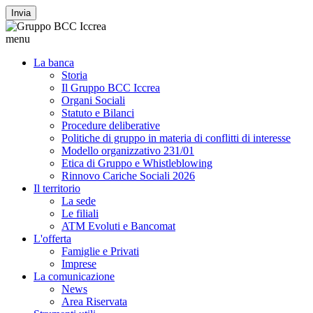
Invia
menu
La banca
Storia
Il Gruppo BCC Iccrea
Organi Sociali
Statuto e Bilanci
Procedure deliberative
Politiche di gruppo in materia di conflitti di interesse
Modello organizzativo 231/01
Etica di Gruppo e Whistleblowing
Rinnovo Cariche Sociali 2026
Il territorio
La sede
Le filiali
ATM Evoluti e Bancomat
L'offerta
Famiglie e Privati
Imprese
La comunicazione
News
Area Riservata