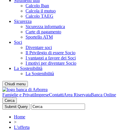
Strumenti utili
Calcolo Iban
Calcola il mutuo
Calcolo TAEG
Sicurezza
Sicurezza informatica
Carte di pagamento
Sportello ATM
Soci
Diventare soci
Il Privilegio di essere Socio
I vantaggi a favore dei Soci
I motivi per diventare Socio
La Sostenibilità
La Sostenibilità
Chiudi menu
Famiglie e Privati
Imprese
Contatti
Area Riservata
Banca Online
Cerca
Home
>
L'offerta