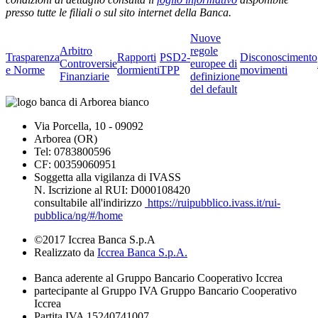
presso tutte le filiali o sul sito internet della Banca.
Nuove
Arbitro
regole
Trasparenza
Rapporti
PSD2-
Disconoscimento
Controversie
europee di
e Norme
dormienti
TPP
movimenti
Finanziarie
definizione
del default
Via Porcella, 10 - 09092
Arborea (OR)
Tel: 0783800596
CF: 00359060951
Soggetta alla vigilanza di IVASS
N. Iscrizione al RUI: D000108420
consultabile all'indirizzo
https://ruipubblico.ivass.it/rui-
pubblica/ng/#/home
©2017 Iccrea Banca S.p.A
Realizzato da
Iccrea Banca S.p.A.
Banca aderente al Gruppo Bancario Cooperativo Iccrea
partecipante al Gruppo IVA Gruppo Bancario Cooperativo
Iccrea
Partita IVA 15240741007